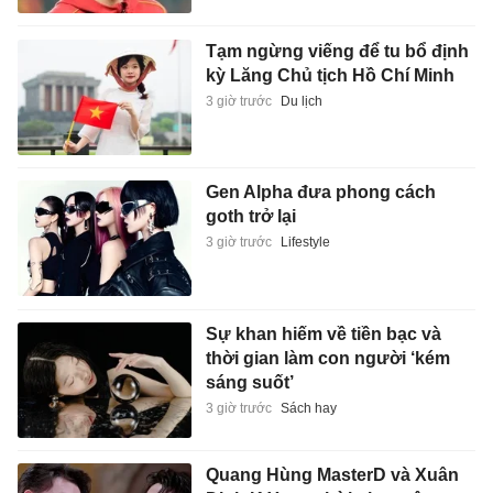
Tạm ngừng viếng để tu bổ định
kỳ Lăng Chủ tịch Hồ Chí Minh
3 giờ trước
Du lịch
Gen Alpha đưa phong cách
goth trở lại
3 giờ trước
Lifestyle
Sự khan hiếm về tiền bạc và
thời gian làm con người ‘kém
sáng suốt’
3 giờ trước
Sách hay
Quang Hùng MasterD và Xuân