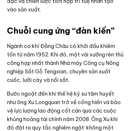
đặc và chiến lược tích hợp trí tuệ nhân tạo
vào sản xuất.
Chuỗi cung ứng “đàn kiến”
Ngành cơ khí Đằng Châu có khởi đầu khiêm
tốn từ năm 1952. Khi đó, một vài xưởng rèn thủ
công hợp nhất thành Nhà máy Công cụ Nông
nghiệp Sắt Gỗ Tengxian, chuyên sản xuất
cuốc, lưỡi cày và nồi sắt.
Bước ngoặt đến khi thế hệ kỹ sư tâm huyết
như ông Xu Longquan trở về cống hiến và bảo
vệ lực lượng lao động cốt cán qua các cuộc
khủng hoảng tài chính năm 2008. Ông Xu khi
đó đặt ra quy tắc nghiêm ngặt: không một