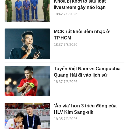
Khoa bị khởi tố sau loạt
livestream gây náo loạn
18:42 7/8/2026
MCK rút khỏi đêm nhạc ở
TP.HCM
18:37 7/8/2026
Tuyển Việt Nam vs Campuchia:
Quang Hải đi vào lịch sử
18:37 7/8/2026
'Áo vía' hơn 3 triệu đồng của
HLV Kim Sang-sik
18:35 7/8/2026