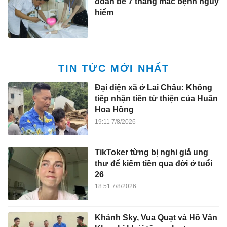
đoán bé 7 tháng mắc bệnh nguy
hiểm
TIN TỨC MỚI NHẤT
Đại diện xã ở Lai Châu: Không
tiếp nhận tiền từ thiện của Huấn
Hoa Hồng
19:11 7/8/2026
TikToker từng bị nghi giả ung
thư để kiếm tiền qua đời ở tuổi
26
18:51 7/8/2026
Khánh Sky, Vua Quạt và Hồ Văn