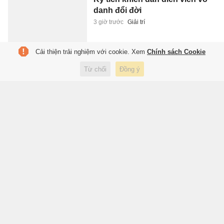
danh đổi đời
3 giờ trước
Giải trí
Cải thiện trải nghiệm với cookie. Xem
Chính sách Cookie
Mưa lớn gây sạt lở nhiều tuyến
Từ chối
Đồng ý
đường ở Lào Cai, ách tắc cục
bộ
3 giờ trước
Xã hội
Gửi tiền vào đâu lãi cao nhất
hiện nay
3 giờ trước
Kinh doanh
Chứng khoán Hàn Quốc lao
dốc, nhà đầu tư trẻ đua nhau
'khoe' thua lỗ