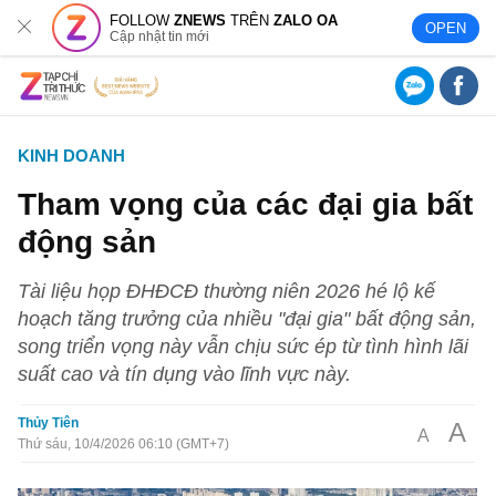
FOLLOW
ZNEWS
TRÊN
ZALO OA
OPEN
Cập nhật tin mới
KINH DOANH
Tham vọng của các đại gia bất
động sản
Tài liệu họp ĐHĐCĐ thường niên 2026 hé lộ kế
hoạch tăng trưởng của nhiều "đại gia" bất động sản,
song triển vọng này vẫn chịu sức ép từ tình hình lãi
suất cao và tín dụng vào lĩnh vực này.
Thủy Tiên
A
A
Thứ sáu, 10/4/2026 06:10 (GMT+7)