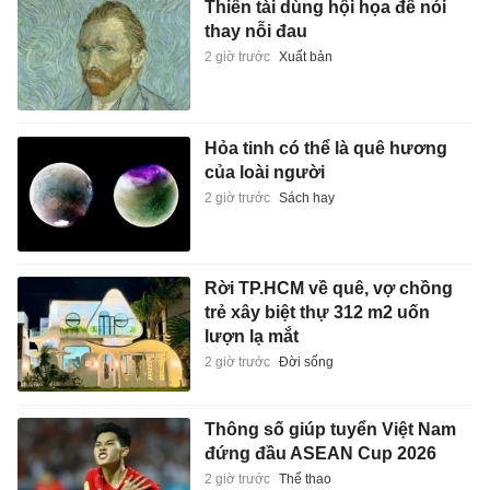
Thiên tài dùng hội họa để nói
thay nỗi đau
2 giờ trước
Xuất bản
Hỏa tinh có thể là quê hương
của loài người
2 giờ trước
Sách hay
Rời TP.HCM về quê, vợ chồng
trẻ xây biệt thự 312 m2 uốn
lượn lạ mắt
2 giờ trước
Đời sống
Thông số giúp tuyển Việt Nam
đứng đầu ASEAN Cup 2026
2 giờ trước
Thể thao