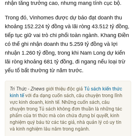
nhận tăng trưởng cao, nhưng mang tính cục bộ.
Trong đó, Vinhomes được dự báo đạt doanh thu
khoảng
152.224 tỷ đồng
và lãi ròng
43.512 tỷ đồng
,
tiếp tục giữ vai trò chi phối toàn ngành. Khang Điền
có thể ghi nhận doanh thu
5.259 tỷ đồng
và lợi
nhuận
1.260 tỷ đồng
, trong khi Nam Long dự kiến
lãi ròng khoảng
681 tỷ đồng
, đi ngang nếu loại trừ
yếu tố bất thường từ năm trước.
Tri Thức - Znews
giới thiệu độc giả
Tủ sách kiến thức
kinh tế
với đa dạng cuốn sách, câu chuyện trong lĩnh
vực kinh doanh, kinh tế. Những cuốn sách, câu
chuyện trong Tủ sách không đơn thuần là những tác
phẩm của tri thức mà còn chứa đựng bí quyết, kinh
nghiệm quý báu từ các tác giả, nhà quản lý có uy tín
và kinh nghiệm lâu năm trong ngành.