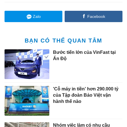
Zalo
Facebook
BẠN CÓ THỂ QUAN TÂM
Bước tiến lớn của VinFast tại
Ấn Độ
'Cỗ máy in tiền' hơn 290.000 tỷ
của Tập đoàn Bảo Việt vận
hành thế nào
Nhóm việc làm có nhu cầu