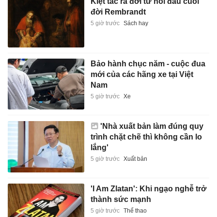
Kiệt tác ra đời từ nỗi đau cuối
đời Rembrandt
5 giờ trước
Sách hay
Bảo hành chục năm - cuộc đua
mới của các hãng xe tại Việt
Nam
5 giờ trước
Xe
'Nhà xuất bản làm đúng quy
trình chặt chẽ thì không cần lo
lắng'
5 giờ trước
Xuất bản
'I Am Zlatan': Khi ngạo nghễ trở
thành sức mạnh
5 giờ trước
Thể thao