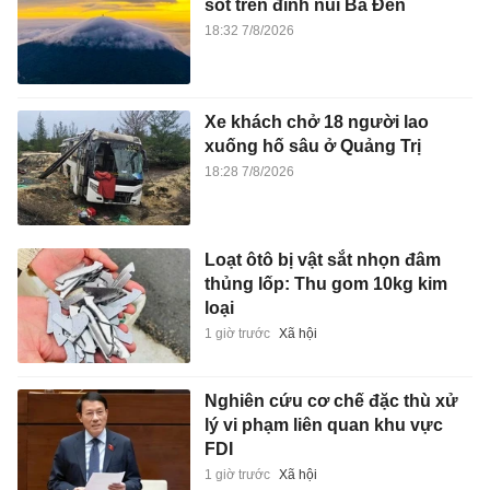
sốt trên đỉnh núi Bà Đen
18:32 7/8/2026
Xe khách chở 18 người lao
xuống hố sâu ở Quảng Trị
18:28 7/8/2026
Loạt ôtô bị vật sắt nhọn đâm
thủng lốp: Thu gom 10kg kim
loại
1 giờ trước
Xã hội
Nghiên cứu cơ chế đặc thù xử
lý vi phạm liên quan khu vực
FDI
1 giờ trước
Xã hội