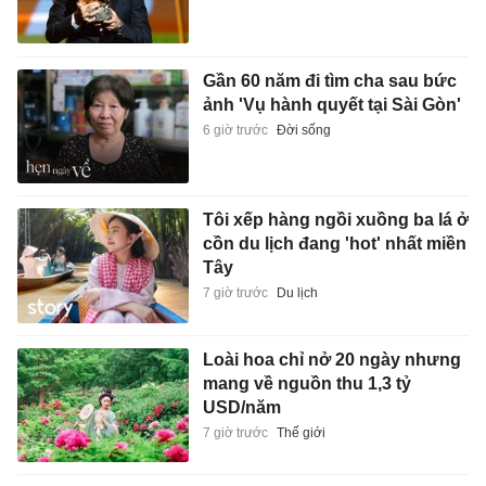
Gần 60 năm đi tìm cha sau bức
ảnh 'Vụ hành quyết tại Sài Gòn'
6 giờ trước
Đời sống
Tôi xếp hàng ngồi xuồng ba lá ở
cồn du lịch đang 'hot' nhất miền
Tây
7 giờ trước
Du lịch
Loài hoa chỉ nở 20 ngày nhưng
mang về nguồn thu 1,3 tỷ
USD/năm
7 giờ trước
Thế giới