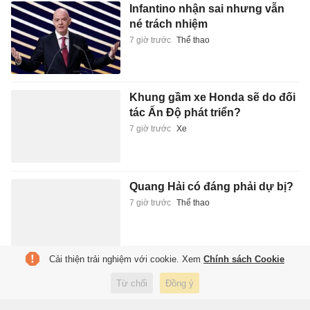
Infantino nhận sai nhưng vẫn
né trách nhiệm
7 giờ trước
Thể thao
Khung gầm xe Honda sẽ do đối
tác Ấn Độ phát triển?
7 giờ trước
Xe
Quang Hải có đáng phải dự bị?
7 giờ trước
Thể thao
Cải thiện trải nghiệm với cookie. Xem
Chính sách Cookie
BlackPink khiến người hâm mộ
Từ chối
Đồng ý
thất vọng
7 giờ trước
Giải trí