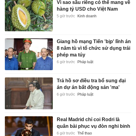
Vì sao sầu riêng có thể mang về
hàng tỷ USD cho Việt Nam
5 giờ trước
Kinh doanh
Giang hồ mạng Tiến 'bịp' lĩnh án
8 năm tù vì tổ chức sử dụng trái
phép ma túy
6 giờ trước
Pháp luật
Trả hồ sơ điều tra bổ sung đại
án dự án bất động sản 'ma'
6 giờ trước
Pháp luật
Real Madrid chỉ coi Rodri là
quân bài phục vụ đòn nghi binh
6 giờ trước
Thể thao