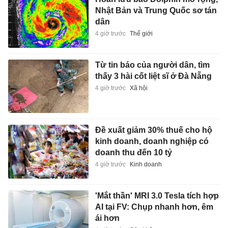
Nhật Bản và Trung Quốc sơ tán
dân
4 giờ trước
Thế giới
Từ tin báo của người dân, tìm
thấy 3 hài cốt liệt sĩ ở Đà Nẵng
4 giờ trước
Xã hội
Đề xuất giảm 30% thuế cho hộ
kinh doanh, doanh nghiệp có
doanh thu đến 10 tỷ
4 giờ trước
Kinh doanh
'Mắt thần' MRI 3.0 Tesla tích hợp
AI tại FV: Chụp nhanh hơn, êm
ái hơn