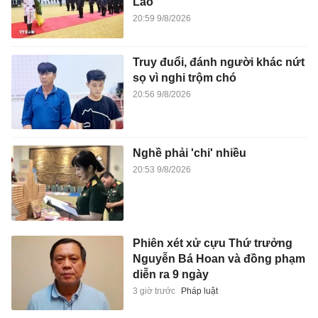
Lào
20:59 9/8/2026
Truy đuổi, đánh người khác nứt
sọ vì nghi trộm chó
20:56 9/8/2026
Nghề phải 'chi' nhiều
20:53 9/8/2026
Phiên xét xử cựu Thứ trưởng
Nguyễn Bá Hoan và đồng phạm
diễn ra 9 ngày
3 giờ trước
Pháp luật