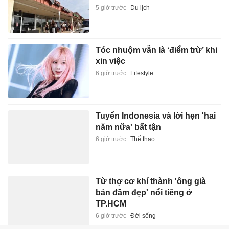
5 giờ trước
Du lịch
Tóc nhuộm vẫn là ‘điểm trừ’ khi
xin việc
6 giờ trước
Lifestyle
Tuyển Indonesia và lời hẹn 'hai
năm nữa' bất tận
6 giờ trước
Thể thao
Từ thợ cơ khí thành 'ông già
bán đầm đẹp' nổi tiếng ở
TP.HCM
6 giờ trước
Đời sống