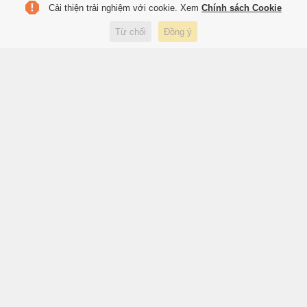
Cải thiện trải nghiệm với cookie. Xem
Chính sách Cookie
Trưng bày sách, báo, ảnh khắc
Từ chối
Đồng ý
họa chân dung chiến sĩ Công
an Thủ đô
6 giờ trước
Xuất bản
Sinh viên hợp tác BMW làm ôtô
điện không cần sạc
6 giờ trước
Xe
Kẻ giấu ma túy trong người lao
xe vào CSGT để tháo chạy
6 giờ trước
Xã hội
Khởi tố chủ doanh nghiệp tổ
chức cho người nước ngoài ở