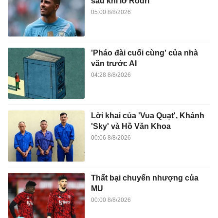
sau khi lỡ Rodri
05:00 8/8/2026
'Pháo đài cuối cùng' của nhà
văn trước AI
04:28 8/8/2026
Lời khai của 'Vua Quạt', Khánh
'Sky' và Hồ Văn Khoa
00:06 8/8/2026
Thất bại chuyển nhượng của
MU
00:00 8/8/2026