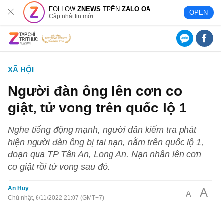
FOLLOW
ZNEWS
TRÊN
ZALO OA
OPEN
Cập nhật tin mới
XÃ HỘI
Người đàn ông lên cơn co
giật, tử vong trên quốc lộ 1
Nghe tiếng động mạnh, người dân kiểm tra phát
hiện người đàn ông bị tai nạn, nằm trên quốc lộ 1,
đoạn qua TP Tân An, Long An. Nạn nhân lên cơn
co giật rồi tử vong sau đó.
An Huy
A
A
Chủ nhật, 6/11/2022 21:07 (GMT+7)