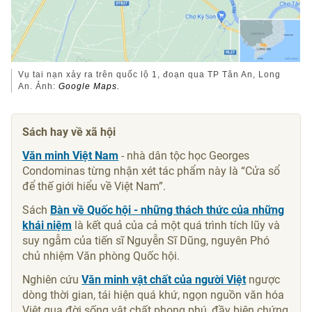
Vụ tai nạn xảy ra trên quốc lộ 1, đoạn qua TP Tân An, Long
An. Ảnh:
Google Maps.
Sách hay về xã hội
Văn minh Việt Nam
- nhà dân tộc học Georges
Condominas từng nhận xét tác phẩm này là “Cửa sổ
để thế giới hiểu về Việt Nam”.
Sách
Bàn về Quốc hội - những thách thức của những
khái niệm
là kết quả của cả một quá trình tích lũy và
suy ngẫm của tiến sĩ Nguyễn Sĩ Dũng, nguyên Phó
chủ nhiệm Văn phòng Quốc hội.
Nghiên cứu
Văn minh vật chất của người Việt
ngược
dòng thời gian, tái hiện quá khứ, ngọn nguồn văn hóa
Việt qua đời sống vật chất phong phú, đầy biện chứng