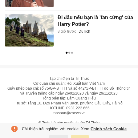
Đi đâu nếu bạn là 'fan cứng' của
Harry Potter?
8 giờ trước
Du lịch
Tạp chí điện tử Tri Thức
Cơ quan chủ quản: Hội Xuất bản Việt Nam
Giấy phép báo chí: số 75/GP-BTTTT và số 442/GP-BTTTT do Bộ Thông tin
và Truyền thông cấp ngày 26/02/2020 và ngày 29/11/2023
Tổng biên tập: Lâm Quang Hiếu
Trụ sở: Tầng 10, D29 Phạm Văn Bạch, phường Cầu Giấy, Hà Nội
HOTLINE:
0931.222.666
toasoan@znews.vn
©
Toàn bộ bản quyền thuộc Tri Thức
Cải thiện trải nghiệm với cookie. Xem
Chính sách Cookie