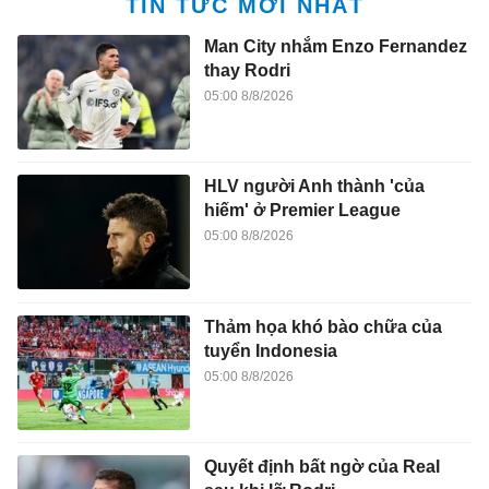
TIN TỨC MỚI NHẤT
Man City nhắm Enzo Fernandez
thay Rodri
05:00 8/8/2026
HLV người Anh thành 'của
hiếm' ở Premier League
05:00 8/8/2026
Thảm họa khó bào chữa của
tuyển Indonesia
05:00 8/8/2026
Quyết định bất ngờ của Real