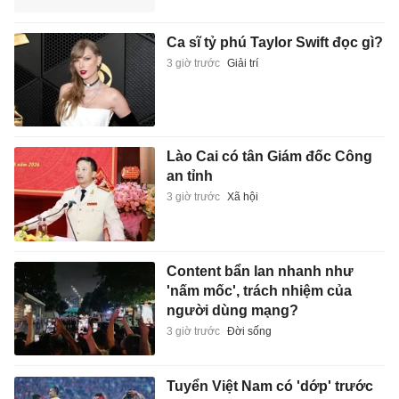
Ca sĩ tỷ phú Taylor Swift đọc gì?
3 giờ trước
Giải trí
Lào Cai có tân Giám đốc Công
an tỉnh
3 giờ trước
Xã hội
Content bẩn lan nhanh như
'nấm mốc', trách nhiệm của
người dùng mạng?
3 giờ trước
Đời sống
Tuyển Việt Nam có 'dớp' trước