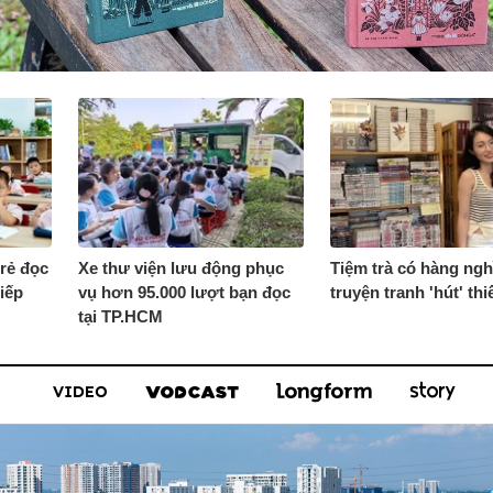
trẻ đọc
Xe thư viện lưu động phục
Tiệm trà có hàng ngh
iếp
vụ hơn 95.000 lượt bạn đọc
truyện tranh 'hút' thi
tại TP.HCM