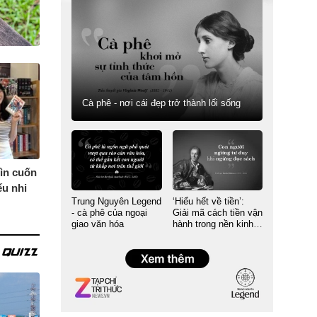
Cà phê - nơi cái đẹp trở thành lối sống
ìn cuốn
ếu nhi
Trung Nguyên Legend
‘Hiểu hết về tiền’:
- cà phê của ngoại
Giải mã cách tiền vận
giao văn hóa
hành trong nền kinh
tế