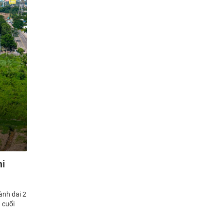
hi
ành đai 2
 cuối