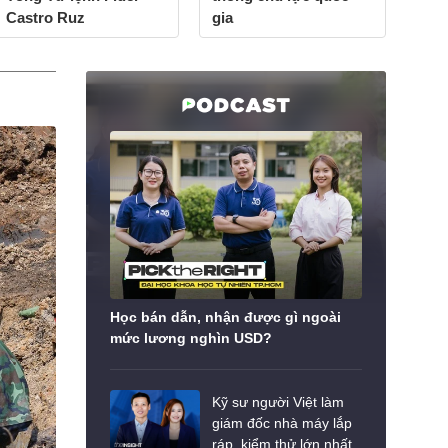
Castro Ruz
gia
Học bán dẫn, nhận được gì ngoài
mức lương nghìn USD?
Kỹ sư người Việt làm
giám đốc nhà máy lắp
ráp, kiểm thử lớn nhất