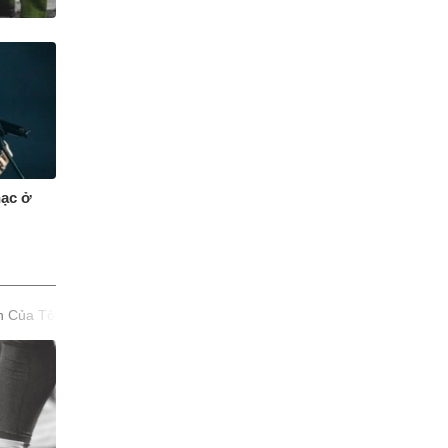
hạc ở
n Của Tôi
Hàng không
Nông Nghiệp
TTDN