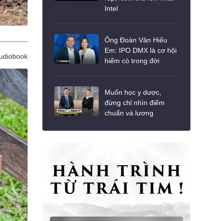
Intel
Ông Đoàn Văn Hiểu
Em: IPO DMX là cơ hội
udiobook
hiếm có trong đời
Muốn học y dược,
đừng chỉ nhìn điểm
chuẩn và lương