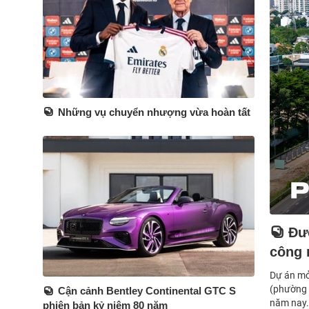
Những vụ chuyển nhượng vừa hoàn tất
Đư
công 
Dự án mở
(phường 
Cận cảnh Bentley Continental GTC S
năm nay
phiên bản kỷ niệm 80 năm