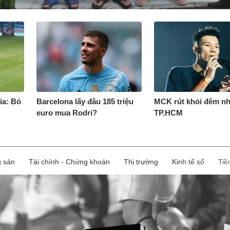
ia: Bỏ
Barcelona lấy đâu 185 triệu
MCK rút khỏi đêm n
euro mua Rodri?
TP.HCM
g sản
Tài chính - Chứng khoán
Thị trường
Kinh tế số
Tiề