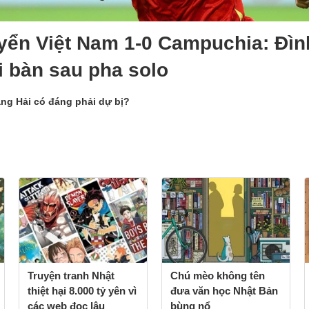
yển Việt Nam 1-0 Campuchia: Đìn
i bàn sau pha solo
ng Hải có đáng phải dự bị?
Truyện tranh Nhật
Chú mèo không tên
thiệt hại 8.000 tỷ yên vì
đưa văn học Nhật Bản
các web đọc lậu
bùng nổ