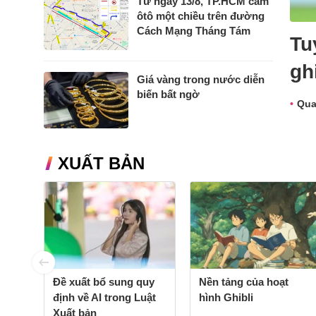
Từ ngày 13/8, TP.HCM cấm
ôtô một chiều trên đường
Cách Mạng Tháng Tám
Tu
gh
Giá vàng trong nước diễn
biến bất ngờ
Qua
XUẤT BẢN
Đề xuất bổ sung quy
Nền tảng của hoạt
định về AI trong Luật
hình Ghibli
Xuất bản