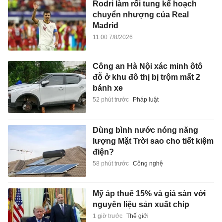
Rodri làm rối tung kế hoạch
chuyển nhượng của Real
Madrid
11:00 7/8/2026
Công an Hà Nội xác minh ôtô
đỗ ở khu đô thị bị trộm mất 2
bánh xe
52 phút trước
Pháp luật
Dùng bình nước nóng năng
lượng Mặt Trời sao cho tiết kiệm
điện?
58 phút trước
Công nghệ
Mỹ áp thuế 15% và giá sàn với
nguyên liệu sản xuất chip
1 giờ trước
Thế giới