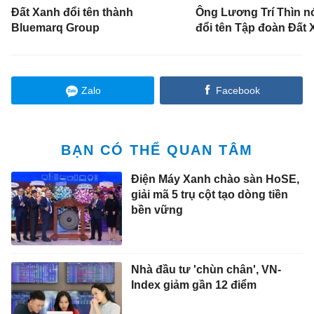
Đất Xanh đổi tên thành
Ông Lương Trí Thìn nó
Bluemarq Group
đổi tên Tập đoàn Đất
Zalo
Facebook
BẠN CÓ THỂ QUAN TÂM
Điện Máy Xanh chào sàn HoSE,
giải mã 5 trụ cột tạo dòng tiền
bền vững
Nhà đầu tư 'chùn chân', VN-
Index giảm gần 12 điểm