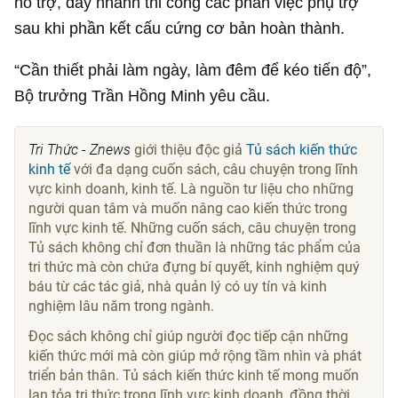
hỗ trợ, đẩy nhanh thi công các phần việc phụ trợ
sau khi phần kết cấu cứng cơ bản hoàn thành.
“Cần thiết phải làm ngày, làm đêm để kéo tiến độ”,
Bộ trưởng Trần Hồng Minh yêu cầu.
Tri Thức - Znews
giới thiệu độc giả
Tủ sách kiến thức
kinh tế
với đa dạng cuốn sách, câu chuyện trong lĩnh
vực kinh doanh, kinh tế. Là nguồn tư liệu cho những
người quan tâm và muốn nâng cao kiến thức trong
lĩnh vực kinh tế. Những cuốn sách, câu chuyện trong
Tủ sách không chỉ đơn thuần là những tác phẩm của
tri thức mà còn chứa đựng bí quyết, kinh nghiệm quý
báu từ các tác giả, nhà quản lý có uy tín và kinh
nghiệm lâu năm trong ngành.
Đọc sách không chỉ giúp người đọc tiếp cận những
kiến thức mới mà còn giúp mở rộng tầm nhìn và phát
triển bản thân. Tủ sách kiến thức kinh tế mong muốn
lan tỏa tri thức trong lĩnh vực kinh doanh, đồng thời