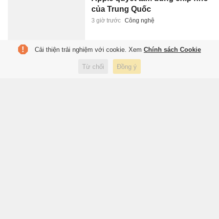
của Trung Quốc
3 giờ trước
Công nghệ
Cải thiện trải nghiệm với cookie. Xem
Chính sách Cookie
Những vụ chuyển nhượng
Từ chối
Đồng ý
vừa hoàn tất
3 giờ trước
Thể thao
Công ty ra đời như thế nào?
3 giờ trước
Xuất bản
Tổng Bí thư, Chủ tịch nước
Tô Lâm dự Diễn đàn Tech
Connect