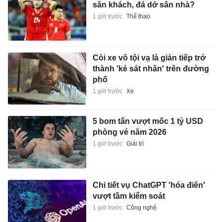
sân khách, đá dở sân nhà?
1 giờ trước
Thể thao
Còi xe vô tội vạ là gián tiếp trở
thành 'kẻ sát nhân' trên đường
phố
1 giờ trước
Xe
5 bom tấn vượt mốc 1 tỷ USD
phòng vé năm 2026
1 giờ trước
Giải trí
Chi tiết vụ ChatGPT 'hóa điên'
vượt tầm kiểm soát
1 giờ trước
Công nghệ