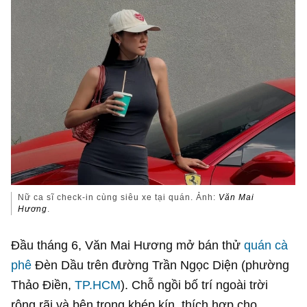
Nữ ca sĩ check-in cùng siêu xe tại quán. Ảnh:
Văn Mai
Hương
.
Đầu tháng 6, Văn Mai Hương mở bán thử
quán cà
phê
Đèn Dầu trên đường Trần Ngọc Diện (phường
Thảo Điền,
TP.HCM
). Chỗ ngồi bố trí ngoài trời
rộng rãi và bên trong khép kín, thích hợp cho