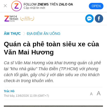
FOLLOW
ZNEWS
TRÊN
ZALO OA
OPEN
Cập nhật tin mới
ẨM THỰC
ĐỊA ĐIỂM ĂN UỐNG
Quán cà phê toàn siêu xe của
Văn Mai Hương
Ca sĩ Văn Mai Hương vừa khai trương quán cà phê
tại "khu nhà giàu" Thảo Điền (TP.HCM) với phong
cách tối giản, gây chú ý với dàn siêu xe cho khách
check-in trong khuôn viên.
Trúc Hồ
A
A
Thứ bảy, 13/6/2026 11:09 (GMT+7)