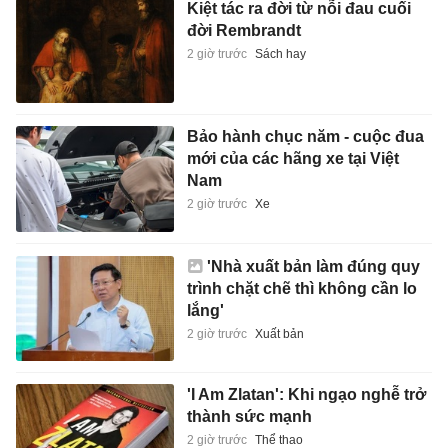
Kiệt tác ra đời từ nỗi đau cuối
đời Rembrandt
2 giờ trước
Sách hay
Bảo hành chục năm - cuộc đua
mới của các hãng xe tại Việt
Nam
2 giờ trước
Xe
'Nhà xuất bản làm đúng quy
trình chặt chẽ thì không cần lo
lắng'
2 giờ trước
Xuất bản
'I Am Zlatan': Khi ngạo nghễ trở
thành sức mạnh
2 giờ trước
Thể thao