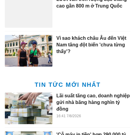
cao gần 800 m ở Trung Quốc
Vì sao khách châu Âu đến Việt
Nam tăng đột biến 'chưa từng
thấy'?
TIN TỨC MỚI NHẤT
Lãi suất tăng cao, doanh nghiệp
gửi nhà băng hàng nghìn tỷ
đồng
16:41 7/8/2026
'Cỗ máy in tiền' hơn 290.000 tỷ