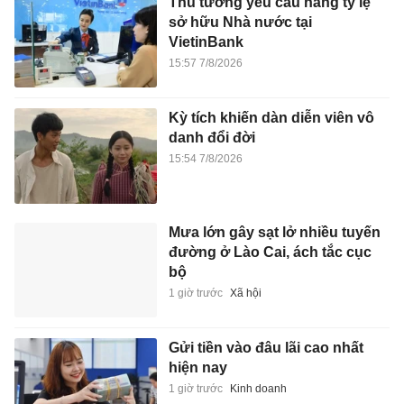
Thủ tướng yêu cầu nâng tỷ lệ
sở hữu Nhà nước tại
VietinBank
15:57 7/8/2026
Kỳ tích khiến dàn diễn viên vô
danh đổi đời
15:54 7/8/2026
Mưa lớn gây sạt lở nhiều tuyến
đường ở Lào Cai, ách tắc cục
bộ
1 giờ trước
Xã hội
Gửi tiền vào đâu lãi cao nhất
hiện nay
1 giờ trước
Kinh doanh