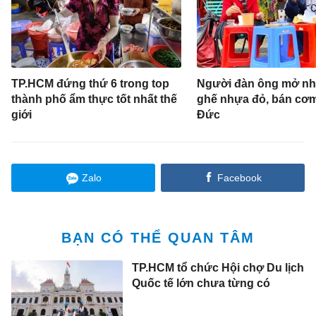
TP.HCM đứng thứ 6 trong top
Người đàn ông mở nh
thành phố ẩm thực tốt nhất thế
ghế nhựa đỏ, bán cơm
giới
Đức
Zalo
Facebook
BẠN CÓ THỂ QUAN TÂM
TP.HCM tổ chức Hội chợ Du lịch
Quốc tế lớn chưa từng có