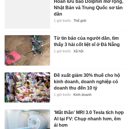
Hoàn lưu bão Dolphin mở rộng,
Nhật Bản và Trung Quốc sơ tán
dân
1 giờ trước
Thế giới
Từ tin báo của người dân, tìm
thấy 3 hài cốt liệt sĩ ở Đà Nẵng
1 giờ trước
Xã hội
Đề xuất giảm 30% thuế cho hộ
kinh doanh, doanh nghiệp có
doanh thu đến 10 tỷ
1 giờ trước
Kinh doanh
'Mắt thần' MRI 3.0 Tesla tích hợp
AI tại FV: Chụp nhanh hơn, êm
ái hơn