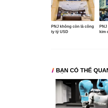
PNJ không còn là công
PNJ 
ty tỷ USD
kim 
BẠN CÓ THỂ QUA