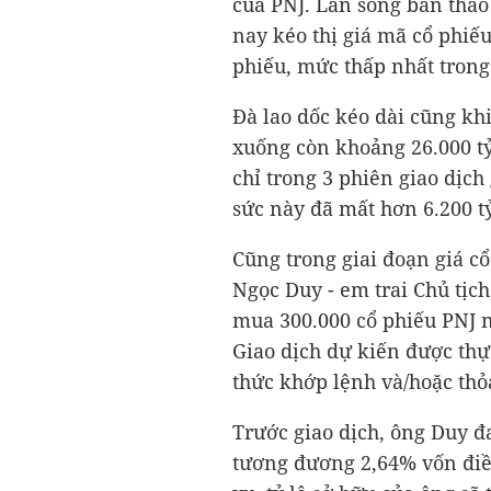
của PNJ. Làn sóng bán tháo 
nay kéo thị giá mã cổ phiế
phiếu, mức thấp nhất tron
Đà lao dốc kéo dài cũng kh
xuống còn khoảng
26.000 t
chỉ trong 3 phiên giao dịch
sức này đã mất hơn
6.200 t
Cũng trong giai đoạn giá c
Ngọc Duy - em trai Chủ tịc
mua 300.000 cổ phiếu PNJ 
Giao dịch dự kiến được thự
thức khớp lệnh và/hoặc thỏ
Trước giao dịch, ông Duy đ
tương đương 2,64% vốn điề