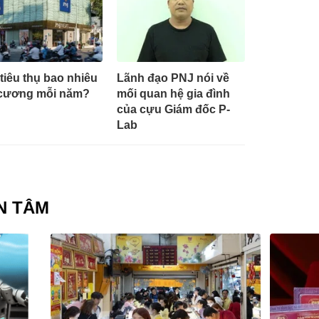
tiêu thụ bao nhiêu
Lãnh đạo PNJ nói về
cương mỗi năm?
mối quan hệ gia đình
của cựu Giám đốc P-
Lab
N TÂM