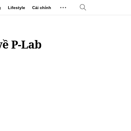
g
Lifestyle
Cải chính
về P-Lab