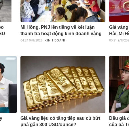
eo
Mi Hồng, PNJ lên tiếng về kết luận
Giá vàng
USD
thanh tra hoạt động kinh doanh vàng
Hải, Mi H
04:24
9/8/2026
KINH DOANH
05:21
9/8/20
ay
Giá vàng liệu có tăng tiếp sau cú bứt
Đấu giá 
phá gần 300 USD/ounce?
của bà T