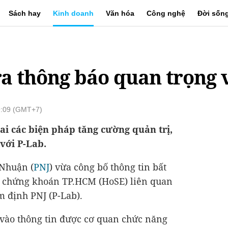
Sách hay
Kinh doanh
Văn hóa
Công nghệ
Đời sốn
ra thông báo quan trọng 
9:09 (GMT+7)
hai các biện pháp tăng cường quản trị,
 với P-Lab.
Nhuận (
PNJ
) vừa công bố thông tin bất
ch chứng khoán TP.HCM (HoSE) liên quan
 định PNJ (P-Lab).
ứ vào thông tin được cơ quan chức năng