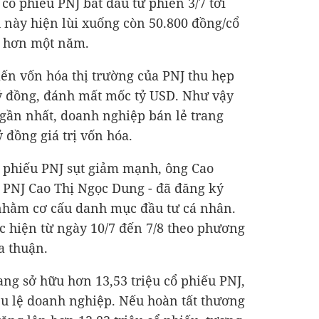
cổ phiếu PNJ bắt đầu từ phiên 3/7 tới
u này hiện lùi xuống còn 50.800 đồng/cổ
g hơn một năm.
iến vốn hóa thị trường của PNJ thu hẹp
ỷ đồng
, đánh mất mốc tỷ USD. Như vậy
 gần nhất, doanh nghiệp bán lẻ trang
ỷ đồng
giá trị vốn hóa.
ổ phiếu PNJ sụt giảm mạnh, ông Cao
h PNJ Cao Thị Ngọc Dung - đã đăng ký
nhằm cơ cấu danh mục đầu tư cá nhân.
c hiện từ ngày 10/7 đến 7/8 theo phương
a thuận.
ang sở hữu hơn 13,53 triệu cổ phiếu PNJ,
u lệ doanh nghiệp. Nếu hoàn tất thương