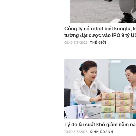
Công ty có robot biết kungfu, l
tường đặt cược vào IPO 9 tỷ 
00:40
9/8/2026
THẾ GIỚI
Lý do lãi suất khó giảm năm n
23:00
8/8/2026
KINH DOANH