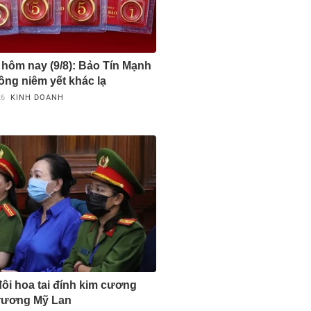
 hôm nay (9/8): Bảo Tín Mạnh
ồng niêm yết khác lạ
26
KINH DOANH
đôi hoa tai đính kim cương
rương Mỹ Lan