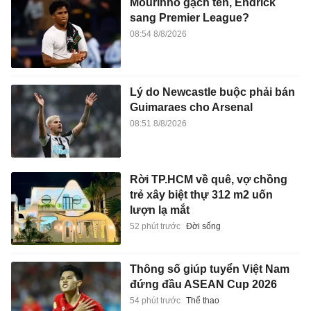
Mourinho gạch tên, Endrick
sang Premier League?
08:54 8/8/2026
Lý do Newcastle buộc phải bán
Guimaraes cho Arsenal
08:51 8/8/2026
Rời TP.HCM về quê, vợ chồng
trẻ xây biệt thự 312 m2 uốn
lượn lạ mắt
52 phút trước
Đời sống
Thông số giúp tuyển Việt Nam
đứng đầu ASEAN Cup 2026
54 phút trước
Thể thao