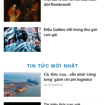
đời Rembrandt
Điều Galileo viết trong thư gửi
con gái
TIN TỨC MỚI NHẤT
Cá, tôm, cua... vẫn phải 'còng
lưng' gánh chi phí logistics
09:24 8/8/2026
Tín hiệu tích cực với