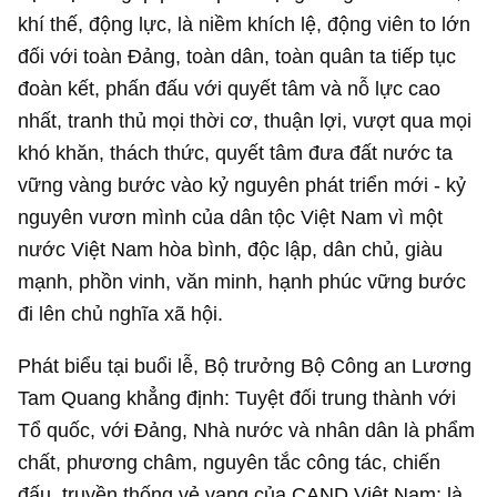
khí thế, động lực, là niềm khích lệ, động viên to lớn
đối với toàn Đảng, toàn dân, toàn quân ta tiếp tục
đoàn kết, phấn đấu với quyết tâm và nỗ lực cao
nhất, tranh thủ mọi thời cơ, thuận lợi, vượt qua mọi
khó khăn, thách thức, quyết tâm đưa đất nước ta
vững vàng bước vào kỷ nguyên phát triển mới - kỷ
nguyên vươn mình của dân tộc Việt Nam vì một
nước Việt Nam hòa bình, độc lập, dân chủ, giàu
mạnh, phồn vinh, văn minh, hạnh phúc vững bước
đi lên chủ nghĩa xã hội.
Phát biểu tại buổi lễ, Bộ trưởng Bộ Công an Lương
Tam Quang khẳng định: Tuyệt đối trung thành với
Tổ quốc, với Đảng, Nhà nước và nhân dân là phẩm
chất, phương châm, nguyên tắc công tác, chiến
đấu, truyền thống vẻ vang của CAND Việt Nam; là