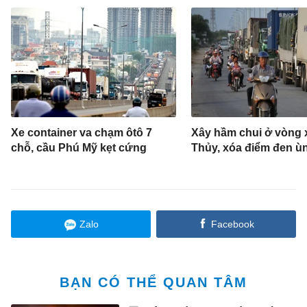
Xe container va chạm ôtô 7
Xây hầm chui ở vòng 
chỗ, cầu Phú Mỹ kẹt cứng
Thủy, xóa điểm đen ùn
Zalo
Facebook
BẠN CÓ THỂ QUAN TÂM