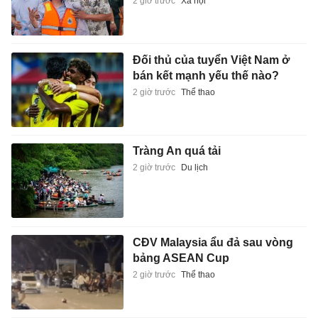
2 giờ trước
Xã hội
Đối thủ của tuyển Việt Nam ở
bán kết mạnh yếu thế nào?
2 giờ trước
Thể thao
Tràng An quá tải
2 giờ trước
Du lịch
CĐV Malaysia ẩu đả sau vòng
bảng ASEAN Cup
2 giờ trước
Thể thao