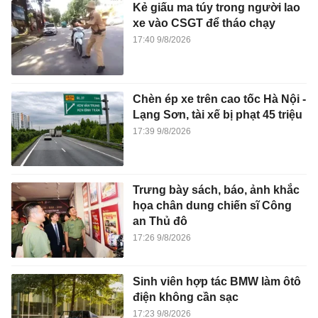
Kẻ giấu ma túy trong người lao
xe vào CSGT để tháo chạy
17:40 9/8/2026
Chèn ép xe trên cao tốc Hà Nội -
Lạng Sơn, tài xế bị phạt 45 triệu
17:39 9/8/2026
Trưng bày sách, báo, ảnh khắc
họa chân dung chiến sĩ Công
an Thủ đô
17:26 9/8/2026
Sinh viên hợp tác BMW làm ôtô
điện không cần sạc
17:23 9/8/2026