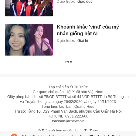
2 giờ trước
Giáo dục
Khoảnh khắc 'viral' của mỹ
nhân giống hệt AI
3 giờ trước
Giải trí
Tạp chí điện tử Tri Thức
Cơ quan chủ quản: Hội Xuất bản Việt Nam
Giấy phép báo chí: số 75/GP-BTTTT và số 442/GP-BTTTT do Bộ Thông tin
và Truyền thông cấp ngày 26/02/2020 và ngày 29/11/2023
Tổng biên tập: Lâm Quang Hiếu
Trụ sở: Tầng 10, D29 Phạm Văn Bạch, phường Cầu Giấy, Hà Nội
HOTLINE:
0931.222.666
toasoan@znews.vn
©
Toàn bộ bản quyền thuộc Tri Thức