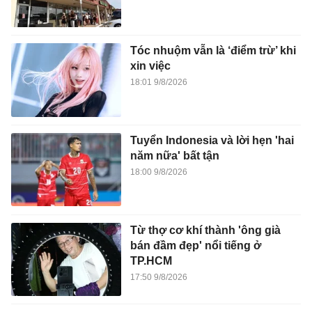
Tóc nhuộm vẫn là ‘điểm trừ’ khi
xin việc
18:01 9/8/2026
Tuyển Indonesia và lời hẹn 'hai
năm nữa' bất tận
18:00 9/8/2026
Từ thợ cơ khí thành 'ông già
bán đầm đẹp' nổi tiếng ở
TP.HCM
17:50 9/8/2026