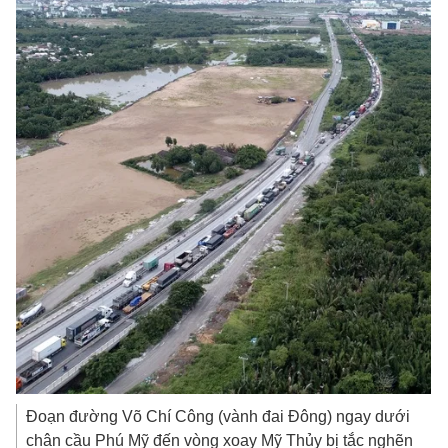
Đoạn đường Võ Chí Công (vành đai Đông) ngay dưới
chân cầu Phú Mỹ đến vòng xoay Mỹ Thủy bị tắc nghẽn