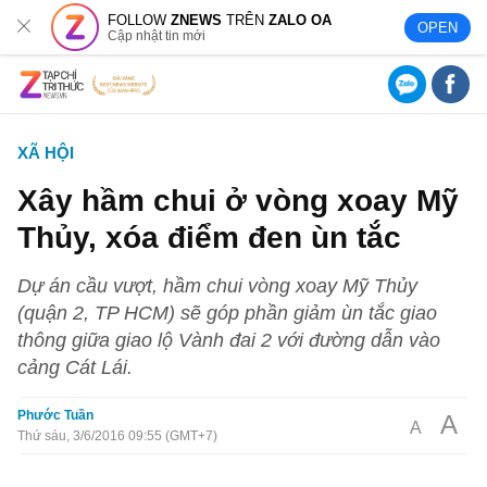
FOLLOW
ZNEWS
TRÊN
ZALO OA
OPEN
Cập nhật tin mới
XÃ HỘI
Xây hầm chui ở vòng xoay Mỹ
Thủy, xóa điểm đen ùn tắc
Dự án cầu vượt, hầm chui vòng xoay Mỹ Thủy
(quận 2, TP HCM) sẽ góp phần giảm ùn tắc giao
thông giữa giao lộ Vành đai 2 với đường dẫn vào
cảng Cát Lái.
Phước Tuần
A
A
Thứ sáu, 3/6/2016 09:55 (GMT+7)