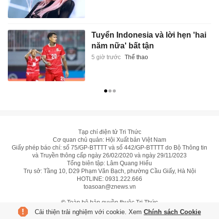
Tuyển Indonesia và lời hẹn 'hai
năm nữa' bất tận
5 giờ trước
Thể thao
Tạp chí điện tử Tri Thức
Cơ quan chủ quản: Hội Xuất bản Việt Nam
Giấy phép báo chí: số 75/GP-BTTTT và số 442/GP-BTTTT do Bộ Thông tin
và Truyền thông cấp ngày 26/02/2020 và ngày 29/11/2023
Tổng biên tập: Lâm Quang Hiếu
Trụ sở: Tầng 10, D29 Phạm Văn Bạch, phường Cầu Giấy, Hà Nội
HOTLINE:
0931.222.666
toasoan@znews.vn
©
Toàn bộ bản quyền thuộc Tri Thức
Cải thiện trải nghiệm với cookie. Xem
Chính sách Cookie