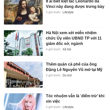
Ít ai biết kiệt tác Leonardo da
Vinci này đang được trưng bày
4 giờ trước
Lifestyle
Hà Nội xem xét miễn nhiệm
chức Ủy viên UBND TP với 11
giám đốc sở, ngành
4 giờ trước
Xã hội
Thêm quán cà phê của ông
Đặng Lê Nguyên Vũ mở tại Mỹ
5 giờ trước
Du lịch
Tóc nhuộm vẫn là ‘điểm trừ’ khi
xin việc
5 giờ trước
Lifestyle