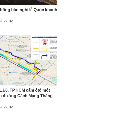
hông báo nghỉ lễ Quốc khánh
26
XÃ HỘI
13/8, TP.HCM cấm ôtô một
ên đường Cách Mạng Tháng
26
XÃ HỘI