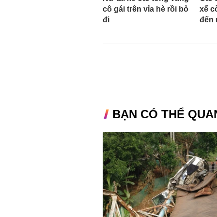
cô gái trên vỉa hè rồi bỏ
xế c
đi
đến 
BẠN CÓ THỂ QUA