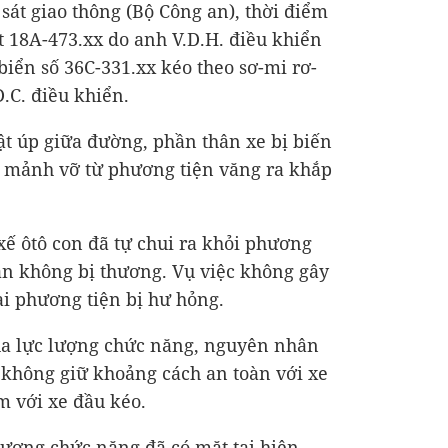
sát giao thông (Bộ Công an), thời điểm
t 18A-473.xx do anh V.D.H. điều khiển
biển số 36C-331.xx kéo theo sơ-mi rơ-
.C. điều khiển.
ật úp giữa đường, phần thân xe bị biến
 mảnh vỡ từ phương tiện văng ra khắp
i xế ôtô con đã tự chui ra khỏi phương
oàn không bị thương. Vụ việc không gây
ai phương tiện bị hư hỏng.
a lực lượng chức năng, nguyên nhân
n không giữ khoảng cách an toàn với xe
m với xe đầu kéo.
 lượng chức năng đã có mặt tại hiện