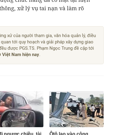
hông, xử lý vụ tai nạn và làm rõ
ứng xử của người tham gia, văn hóa quản lý, điều
n quan tới quy hoạch và giải pháp xây dựng giao
 đều được PGS.TS. Phạm Ngọc Trung đề cập tới
ở Việt Nam hiện nay
.
đi ngược chiều, tài
Ôtô lao vào công