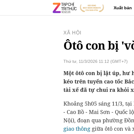
Xuất bản
XÃ HỘI
Ôtô con bị 'v
Thứ tư, 11/3/2026 11:12 (GMT+7)
Một ôtô con bị lật úp, hư
kéo trên tuyến cao tốc B
tài xế đã tự chui ra khỏi 
Khoảng 5h05 sáng 11/3, tại
- Cao Bồ - Mai Sơn - Quốc l
Nội), đoạn qua phường Đồn
giao thông
giữa ôtô con và 