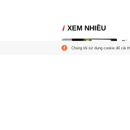
XEM NHIỀU
Gia
Chúng tôi sử dụng cookie để cải t
tù 
13:30
Nguy
(SN 1
năm t
Bướ
10:49
Chỉ s
lưới 
trình