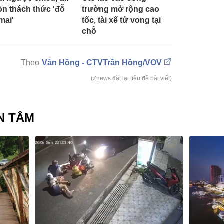
òn thách thức 'đỗ
trường mở rộng cao
mai'
tốc, tài xế tử vong tại
chỗ
Vân Hồng - CTVTrần Hồng/VOV
(Znews đặt lại tiêu đề bài viết)
N TÂM