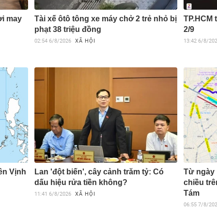
ời may
Tài xế ôtô tông xe máy chở 2 trẻ nhỏ bị
TP.HCM t
phạt 38 triệu đồng
2/9
02:54
6/8/2026
XÃ HỘI
13:42
6/8/20
rên Vịnh
Lan 'đột biến', cây cảnh trăm tỷ: Có
Từ ngày 
dấu hiệu rửa tiền không?
chiều tr
Tám
11:41
6/8/2026
XÃ HỘI
06:55
7/8/20