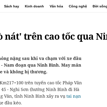
Sách hay
Kinh doanh
Văn hóa
Công nghệ
Đời sốn
ò nát' trên cao tốc qua N
 hỏng nặng sau khi va chạm với xe đầu
ắc - Nam đoạn qua Ninh Bình. May mắn
xe và không bị thương.
 Km217+100 trên tuyến cao tốc Pháp Vân
ộ 45 - Nghi Sơn (hướng Ninh Bình đi Hà
g Văn, tỉnh Ninh Bình xảy ra vụ
tai nạn
xe đầu kéo.