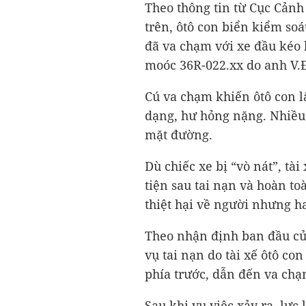
Theo thông tin từ Cục Cảnh 
trên, ôtô con biển kiểm soá
đã va chạm với xe đầu kéo 
moóc 36R-022.xx do anh V.Đ
Cú va chạm khiến ôtô con l
dạng, hư hỏng nặng. Nhiều
mặt đường.
Dù chiếc xe bị “vò nát”, tà
tiện sau tai nạn và hoàn t
thiệt hại về người nhưng h
Theo nhận định ban đầu củ
vụ tai nạn do tài xế ôtô co
phía trước, dẫn đến va chạ
Sau khi vụ việc xảy ra, lực