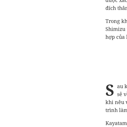
được xác
đích thâ
Trong kh
Shimizu 
hợp của 
S
au 
sẻ v
khi nêu 
trình là
Kayatama