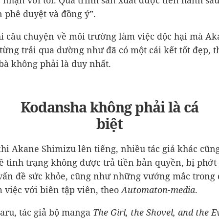
 nhận với tôi. Quá trình sản xuất được tiến hành sau
n phê duyệt và đồng ý”.
i câu chuyện về môi trường làm việc độc hại mà A
từng trải qua dường như đã có một cái kết tốt đẹp, t
bà không phải là duy nhất.
Kodansha không phải là cá
biệt
khi Akane Shimizu lên tiếng, nhiều tác giả khác cũng
ề tình trạng không được trả tiền bản quyền, bị phớt 
vấn đề sức khỏe, cũng như những vướng mắc trong
m việc với biên tập viên, theo
Automaton-media
.
ru, tác giả bộ manga
The Girl, the Shovel, and the E