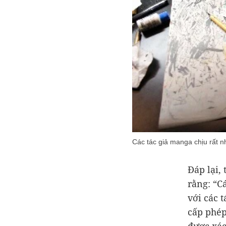
Các tác giả manga chịu rất n
Đáp lại,
rằng: “C
với các 
cấp phép