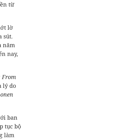
yền từ
ớt lờ
 sút.
ửa năm
ến nay,
: From
h lý do
honen
với ban
p tục bộ
ng làm