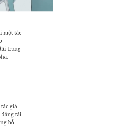
i một tác
o
đãi trong
sha.
tác giả
 đăng tải
ống hỗ