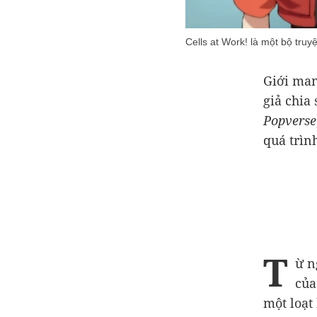
Cells at Work! là một bộ tru
Giới man
giả chia 
Popverse
quá trìn
T
ừ n
của
một loạt