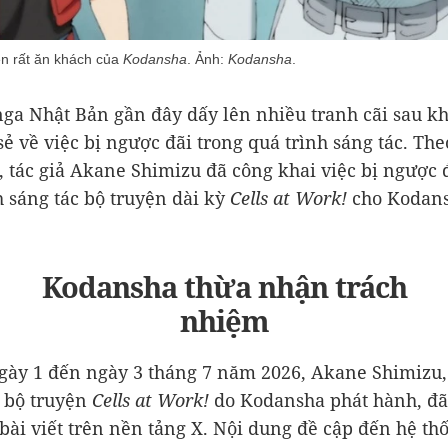
yện rất ăn khách của
Kodansha
. Ảnh:
Kodansha
.
ga Nhật Bản gần đây dấy lên nhiều tranh cãi sau kh
sẻ về việc bị ngược đãi trong quá trình sáng tác. The
, tác giả Akane Shimizu đã công khai việc bị ngược 
h sáng tác bộ truyện dài kỳ
Cells at Work!
cho Kodan
Kodansha thừa nhận trách
nhiệm
gày 1 đến ngày 3 tháng 7 năm 2026, Akane Shimizu, 
 bộ truyện
Cells at Work!
do Kodansha phát hành, đã
 bài viết trên nền tảng X. Nội dung đề cập đến hệ th