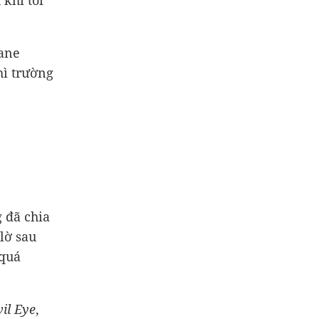
 khi tôi
kane
hì trường
 đã chia
lờ sau
 quá
vil Eye
,