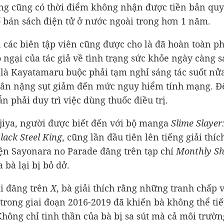
rằng cũng có thời điểm không nhận được tiền bản qu
 bán sách điện tử ở nước ngoài trong hơn 1 năm.
, các biên tập viên cũng được cho là đã hoàn toàn ph
 ngại của tác giả về tình trạng sức khỏe ngày càng sa
là Kayatamaru buộc phải tạm nghỉ sáng tác suốt n
cân nặng sụt giảm đến mức nguy hiểm tính mạng. Đ
ẫn phải duy trì việc dùng thuốc điều trị.
jiya, người được biết đến với bộ manga
Slime Slayer
lack Steel King
, cũng lần đầu tiên lên tiếng giải thíc
yện Sayonara no Parade đăng trên tạp chí
Monthly S
 bà lại bị bỏ dở.
i đăng trên
X
, bà giải thích rằng những tranh chấp 
 trong giai đoạn 2016-2019 đã khiến bà không thể tiế
Không chỉ tinh thần của bà bị sa sút mà cả môi trườ