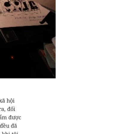
xã hội
a, đối
hẩm được
 đều đã