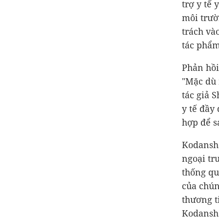
trợ y tế 
môi trườ
trách và
tác phẩm
Phản hồi
"Mặc dù 
tác giả 
y tế đầy
hợp để s
Kodansha
ngoại tr
thống qu
của chún
thương t
Kodansha