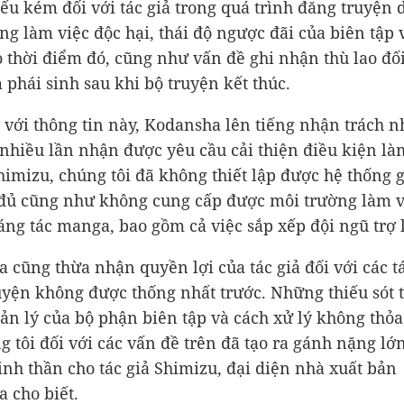
yếu kém đối với tác giả trong quá trình đăng truyện d
ng làm việc độc hại, thái độ ngược đãi của biên tập
o thời điểm đó, cũng như vấn đề ghi nhận thù lao đối
 phái sinh sau khi bộ truyện kết thúc.
 với thông tin này, Kodansha lên tiếng nhận trách n
nhiều lần nhận được yêu cầu cải thiện điều kiện làm
Shimizu, chúng tôi đã không thiết lập được hệ thống 
 đủ cũng như không cung cấp được môi trường làm v
áng tác manga, bao gồm cả việc sắp xếp đội ngũ trợ l
 cũng thừa nhận quyền lợi của tác giả đối với các 
uyện không được thống nhất trước. Những thiếu sót 
ản lý của bộ phận biên tập và cách xử lý không thỏ
g tôi đối với các vấn đề trên đã tạo ra gánh nặng lớ
inh thần cho tác giả Shimizu, đại diện nhà xuất bản
 cho biết.