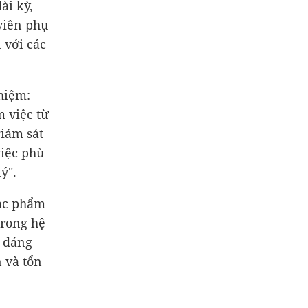
ài kỳ,
 viên phụ
 với các
hiệm:
 việc từ
giám sát
iệc phù
ý".
tác phẩm
trong hệ
a đáng
n và tổn