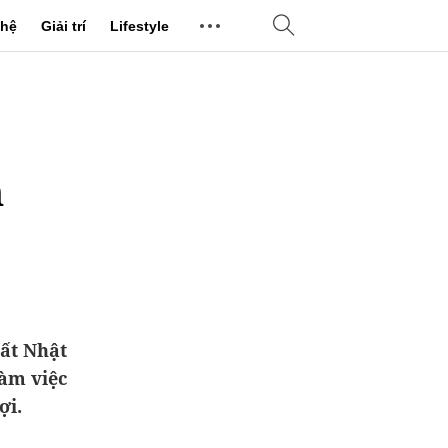
hệ
Giải trí
Lifestyle
n
ất Nhật
làm việc
ợi.