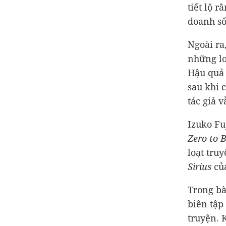
tiết lộ 
doanh số
Ngoài ra
những lo
Hậu quả 
sau khi 
tác giả v
Izuko Fu
Zero to B
loạt tru
Sirius
của
Trong bà
biên tập
truyện. 