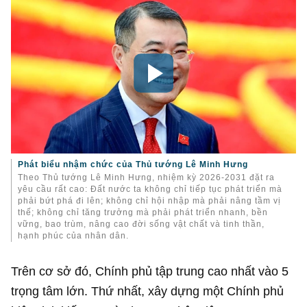
Phát biểu nhậm chức của Thủ tướng Lê Minh Hưng
Theo Thủ tướng Lê Minh Hưng, nhiệm kỳ 2026-2031 đặt ra
yêu cầu rất cao: Đất nước ta không chỉ tiếp tục phát triển mà
phải bứt phá đi lên; không chỉ hội nhập mà phải nâng tầm vị
thế; không chỉ tăng trưởng mà phải phát triển nhanh, bền
vững, bao trùm, nâng cao đời sống vật chất và tinh thần,
hạnh phúc của nhân dân.
Trên cơ sở đó, Chính phủ tập trung cao nhất vào 5
trọng tâm lớn. Thứ nhất, xây dựng một Chính phủ