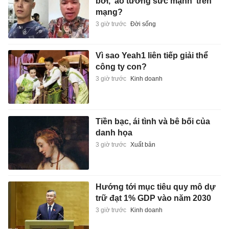
bới, 'ảo tưởng sức mạnh' trên
mạng?
3 giờ trước
Đời sống
Vì sao Yeah1 liên tiếp giải thể
công ty con?
3 giờ trước
Kinh doanh
Tiền bạc, ái tình và bê bối của
danh họa
3 giờ trước
Xuất bản
Hướng tới mục tiêu quy mô dự
trữ đạt 1% GDP vào năm 2030
3 giờ trước
Kinh doanh