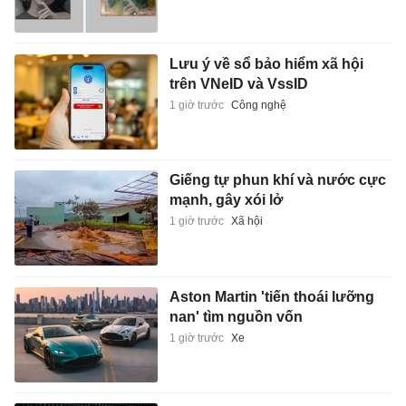
Lưu ý về sổ bảo hiểm xã hội
trên VNeID và VssID
1 giờ trước
Công nghệ
Giếng tự phun khí và nước cực
mạnh, gây xói lở
1 giờ trước
Xã hội
Aston Martin 'tiến thoái lưỡng
nan' tìm nguồn vốn
1 giờ trước
Xe