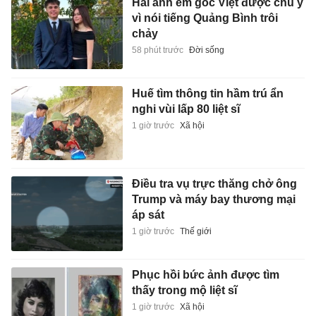
Hai anh em gốc Việt được chú ý
vì nói tiếng Quảng Bình trôi
chảy
58 phút trước
Đời sống
Huế tìm thông tin hầm trú ẩn
nghi vùi lấp 80 liệt sĩ
1 giờ trước
Xã hội
Điều tra vụ trực thăng chở ông
Trump và máy bay thương mại
áp sát
1 giờ trước
Thế giới
Phục hồi bức ảnh được tìm
thấy trong mộ liệt sĩ
1 giờ trước
Xã hội