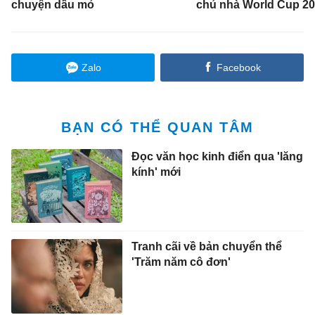
chuyện dầu mỏ
chủ nhà World Cup 2
Zalo
Facebook
BẠN CÓ THỂ QUAN TÂM
Đọc văn học kinh điển qua 'lăng
kính' mới
Tranh cãi về bản chuyển thể
'Trăm năm cô đơn'