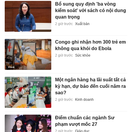
Bổ sung quy định 'ba vòng
kiểm soát' với sách có nội dung
quan trọng
2 giờ trước
Xuất bản
Congo ghi nhận hơn 300 trẻ em
không qua khỏi do Ebola
2 giờ trước
Sức khỏe
Một ngân hàng hạ lãi suất tất cả
kỳ hạn, dự báo đến cuối năm ra
sao?
2 giờ trước
Kinh doanh
Điểm chuẩn các ngành Sư
phạm vượt mốc 27
2 giờ trước
Giáo dục