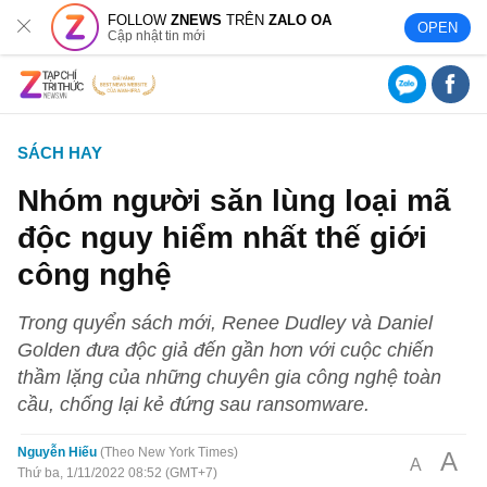
FOLLOW
ZNEWS
TRÊN
ZALO OA
OPEN
Cập nhật tin mới
SÁCH HAY
Nhóm người săn lùng loại mã
độc nguy hiểm nhất thế giới
công nghệ
Trong quyển sách mới, Renee Dudley và Daniel
Golden đưa độc giả đến gần hơn với cuộc chiến
thầm lặng của những chuyên gia công nghệ toàn
cầu, chống lại kẻ đứng sau ransomware.
Nguyễn Hiếu
Theo New York Times
A
A
Thứ ba, 1/11/2022 08:52 (GMT+7)