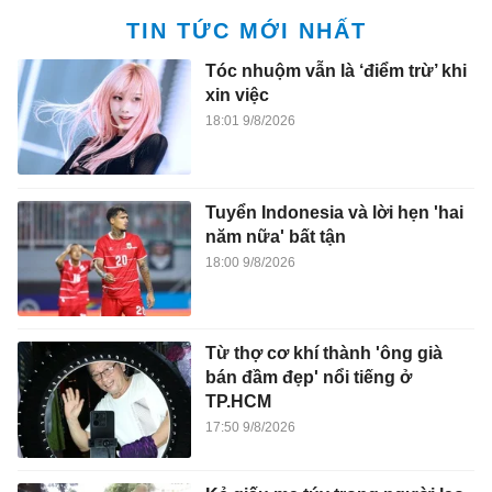
TIN TỨC MỚI NHẤT
Tóc nhuộm vẫn là ‘điểm trừ’ khi
xin việc
18:01 9/8/2026
Tuyển Indonesia và lời hẹn 'hai
năm nữa' bất tận
18:00 9/8/2026
Từ thợ cơ khí thành 'ông già
bán đầm đẹp' nổi tiếng ở
TP.HCM
17:50 9/8/2026