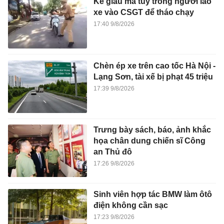
Kẻ giấu ma túy trong người lao
xe vào CSGT để tháo chạy
17:40 9/8/2026
Chèn ép xe trên cao tốc Hà Nội -
Lạng Sơn, tài xế bị phạt 45 triệu
17:39 9/8/2026
Trưng bày sách, báo, ảnh khắc
họa chân dung chiến sĩ Công
an Thủ đô
17:26 9/8/2026
Sinh viên hợp tác BMW làm ôtô
điện không cần sạc
17:23 9/8/2026