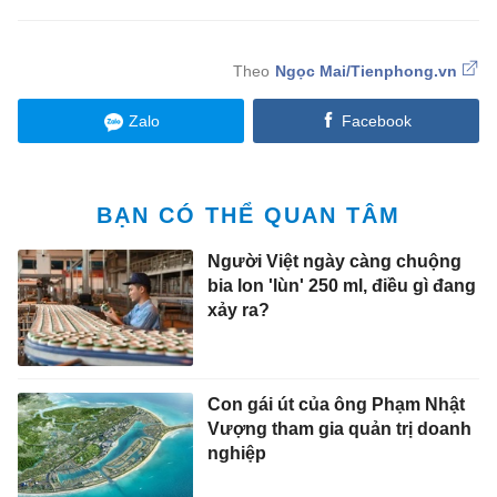
Ngọc Mai/Tienphong.vn
Zalo
Facebook
BẠN CÓ THỂ QUAN TÂM
Người Việt ngày càng chuộng
bia lon 'lùn' 250 ml, điều gì đang
xảy ra?
Con gái út của ông Phạm Nhật
Vượng tham gia quản trị doanh
nghiệp