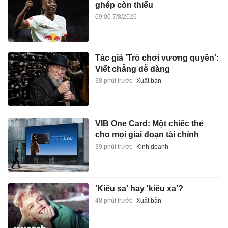
ghép còn thiếu
09:00 7/8/2026
Tác giả 'Trò chơi vương quyền':
Viết chẳng dễ dàng
38 phút trước
Xuất bản
VIB One Card: Một chiếc thẻ
cho mọi giai đoạn tài chính
39 phút trước
Kinh doanh
'Kiêu sa' hay 'kiêu xa'?
48 phút trước
Xuất bản