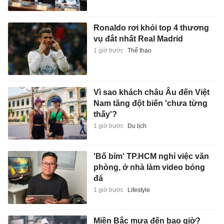
Ronaldo rơi khỏi top 4 thương
vụ đắt nhất Real Madrid
1 giờ trước
Thể thao
Vì sao khách châu Âu đến Việt
Nam tăng đột biến 'chưa từng
thấy'?
1 giờ trước
Du lịch
'Bố bỉm' TP.HCM nghỉ việc văn
phòng, ở nhà làm video bóng
đá
1 giờ trước
Lifestyle
Miền Bắc mưa đến bao giờ?