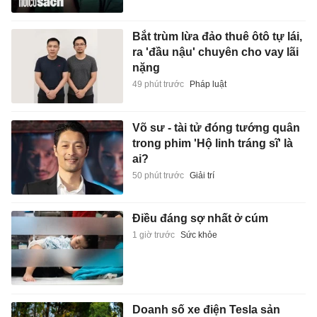
Bắt trùm lừa đảo thuê ôtô tự lái,
ra 'đầu nậu' chuyên cho vay lãi
nặng
49 phút trước
Pháp luật
Võ sư - tài tử đóng tướng quân
trong phim 'Hộ linh tráng sĩ' là
ai?
50 phút trước
Giải trí
Điều đáng sợ nhất ở cúm
1 giờ trước
Sức khỏe
Doanh số xe điện Tesla sản