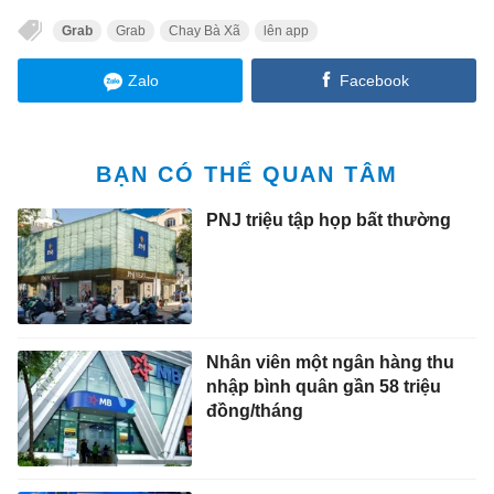
Grab
Grab
Chay Bà Xã
lên app
Zalo
Facebook
BẠN CÓ THỂ QUAN TÂM
PNJ triệu tập họp bất thường
Nhân viên một ngân hàng thu
nhập bình quân gần 58 triệu
đồng/tháng