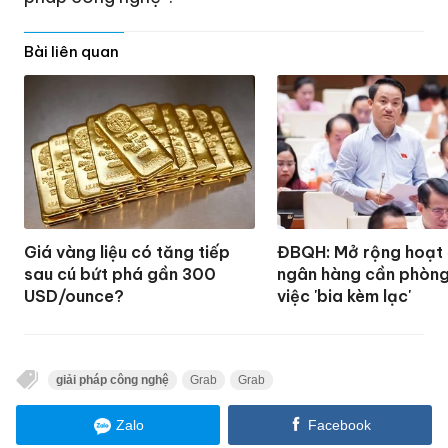
Bài liên quan
Giá vàng liệu có tăng tiếp
ĐBQH: Mở rộng hoạt
sau cú bứt phá gần 300
ngân hàng cần phòn
USD/ounce?
việc 'bia kèm lạc'
giải pháp công nghệ
Grab
Grab
Zalo
Facebook