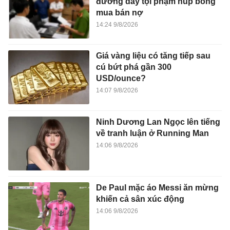
đường dây tội phạm núp bóng
mua bán nợ
14:24 9/8/2026
Giá vàng liệu có tăng tiếp sau
cú bứt phá gần 300
USD/ounce?
14:07 9/8/2026
Ninh Dương Lan Ngọc lên tiếng
về tranh luận ở Running Man
14:06 9/8/2026
De Paul mặc áo Messi ăn mừng
khiến cả sân xúc động
14:06 9/8/2026