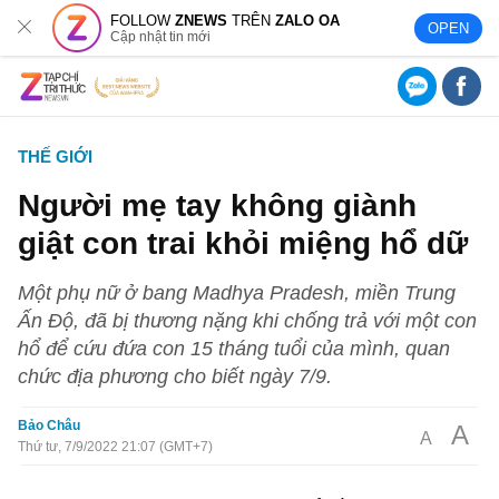
FOLLOW
ZNEWS
TRÊN
ZALO OA
OPEN
Cập nhật tin mới
THẾ GIỚI
Người mẹ tay không giành
giật con trai khỏi miệng hổ dữ
Một phụ nữ ở bang Madhya Pradesh, miền Trung
Ấn Độ, đã bị thương nặng khi chống trả với một con
hổ để cứu đứa con 15 tháng tuổi của mình, quan
chức địa phương cho biết ngày 7/9.
Bảo Châu
A
A
Thứ tư, 7/9/2022 21:07 (GMT+7)