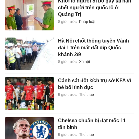
Khởi tố người đi bộ gây tai nạn
chết người trên quốc lộ ở
Quảng Trị
8 giờ trước
Pháp luật
Hà Nội chốt thông tuyến Vành
đai 1 trên mặt đất dịp Quốc
khánh 2/9
8 giờ trước
Xã hội
Cảnh sát đột kích trụ sở KFA vì
bê bối tình dục
9 giờ trước
Thể thao
Chelsea chuẩn bị đạt mốc 11
tân binh
9 giờ trước
Thể thao