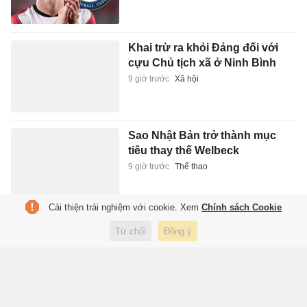
Khai trừ ra khỏi Đảng đối với
cựu Chủ tịch xã ở Ninh Bình
9 giờ trước
Xã hội
Sao Nhật Bản trở thành mục
tiêu thay thế Welbeck
9 giờ trước
Thể thao
Cải thiện trải nghiệm với cookie. Xem
Chính sách Cookie
8 thư viện quan trọng nhất
Từ chối
Đồng ý
thế giới cổ đại
9 giờ trước
Giáo dục