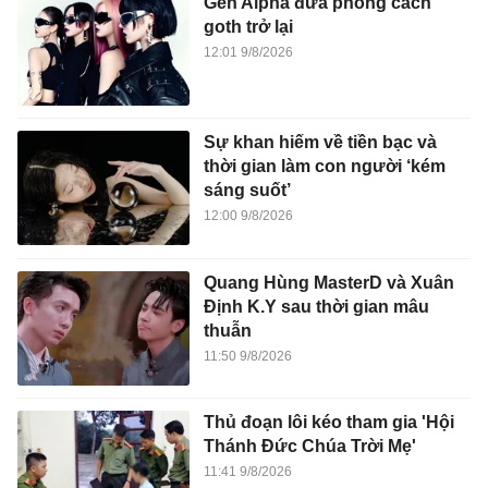
Gen Alpha đưa phong cách
goth trở lại
12:01 9/8/2026
Sự khan hiếm về tiền bạc và
thời gian làm con người ‘kém
sáng suốt’
12:00 9/8/2026
Quang Hùng MasterD và Xuân
Định K.Y sau thời gian mâu
thuẫn
11:50 9/8/2026
Thủ đoạn lôi kéo tham gia 'Hội
Thánh Đức Chúa Trời Mẹ'
11:41 9/8/2026