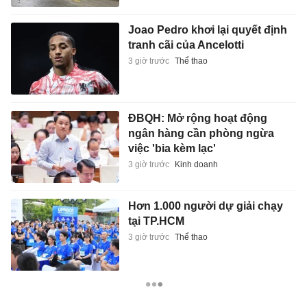
Joao Pedro khơi lại quyết định
tranh cãi của Ancelotti
3 giờ trước
Thể thao
ĐBQH: Mở rộng hoạt động
ngân hàng cần phòng ngừa
việc 'bia kèm lạc'
3 giờ trước
Kinh doanh
Hơn 1.000 người dự giải chạy
tại TP.HCM
3 giờ trước
Thể thao