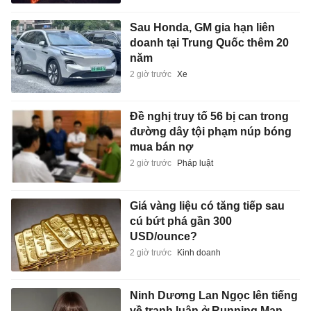
Sau Honda, GM gia hạn liên
doanh tại Trung Quốc thêm 20
năm
2 giờ trước
Xe
Đề nghị truy tố 56 bị can trong
đường dây tội phạm núp bóng
mua bán nợ
2 giờ trước
Pháp luật
Giá vàng liệu có tăng tiếp sau
cú bứt phá gần 300
USD/ounce?
2 giờ trước
Kinh doanh
Ninh Dương Lan Ngọc lên tiếng
về tranh luận ở Running Man