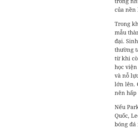
trong nh
của nền 
Trong kh
mẫu thàn
đại. Sin
thường t
từ khi c
học viện
và nỗ lự
lớn lên.
nên hấp 
Nếu Park
Quốc, Le
bóng đá