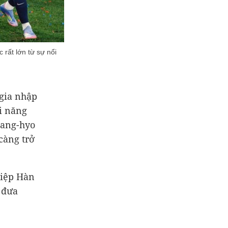
 rất lớn từ sự nổi
 gia nhập
i năng
Sang-hyo
càng trở
hiệp Hàn
ã đưa