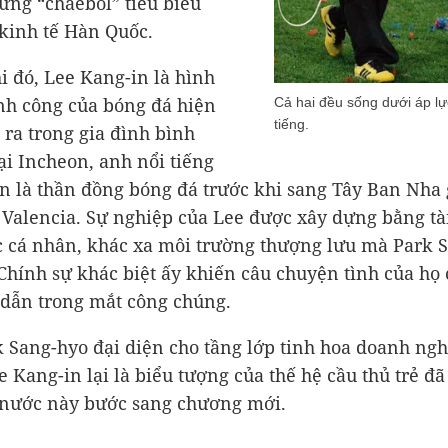
ững “chaebol” tiêu biểu
kinh tế Hàn Quốc.
i đó, Lee Kang-in là hình
h công của bóng đá hiện
Cả hai đều sống dưới áp lực
tiếng.
h ra trong gia đình bình
ại Incheon, anh nổi tiếng
òn là thần đồng bóng đá trước khi sang Tây Ban Nha
 Valencia. Sự nghiệp của Lee được xây dựng bằng tà
c cá nhân, khác xa môi trường thượng lưu mà Park 
 Chính sự khác biệt ấy khiến câu chuyện tình của họ 
dẫn trong mắt công chúng.
 Sang-hyo đại diện cho tầng lớp tinh hoa doanh ng
e Kang-in lại là biểu tượng của thế hệ cầu thủ trẻ đ
 nước này bước sang chương mới.