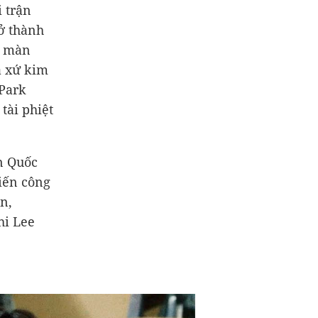
 trận
ở thành
g màn
á xứ kim
 Park
tài phiệt
n Quốc
iến công
n,
hi Lee