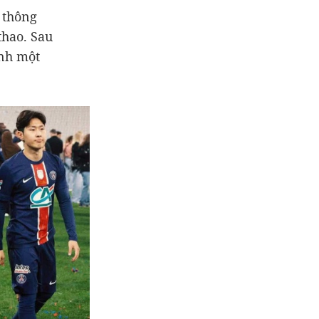
t thông
thao. Sau
ành một