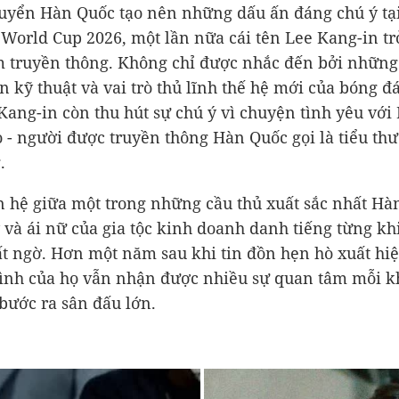
tuyển Hàn Quốc tạo nên những dấu ấn đáng chú ý tại
orld Cup 2026, một lần nữa cái tên Lee Kang-in tr
 truyền thông. Không chỉ được nhắc đến bởi nhữn
ễn kỹ thuật và vai trò thủ lĩnh thế hệ mới của bóng đ
 Kang-in còn thu hút sự chú ý vì chuyện tình yêu với
 - người được truyền thông Hàn Quốc gọi là tiểu thư 
.
 hệ giữa một trong những cầu thủ xuất sắc nhất Hà
 và ái nữ của gia tộc kinh doanh danh tiếng từng kh
t ngờ. Hơn một năm sau khi tin đồn hẹn hò xuất hiệ
ình của họ vẫn nhận được nhiều sự quan tâm mỗi k
bước ra sân đấu lớn.