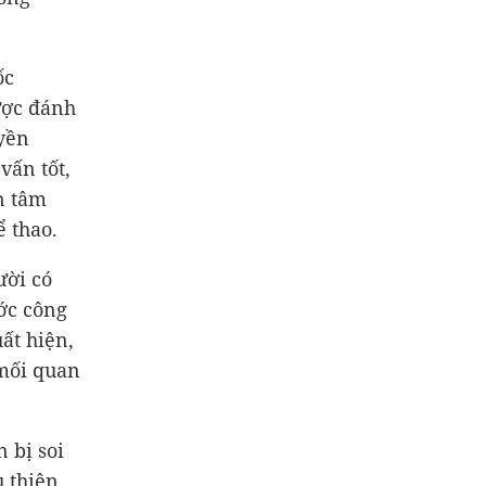
ốc
ược đánh
uyền
vấn tốt,
n tâm
ể thao.
ười có
ước công
uất hiện,
 mối quan
 bị soi
 thiện