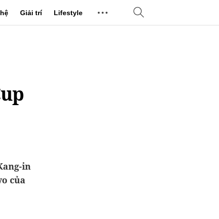
hệ
Giải trí
Lifestyle
Cup
Kang-in
yo của