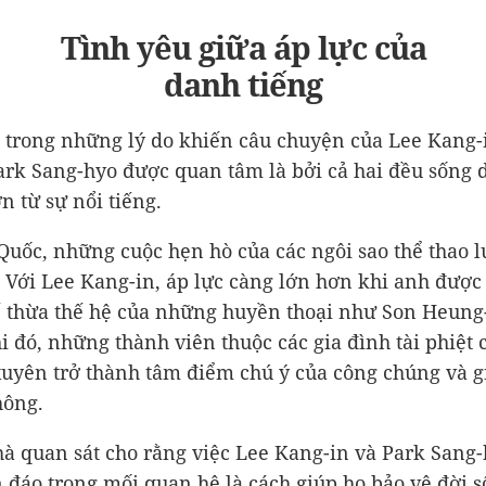
Tình yêu giữa áp lực của
danh tiếng
t trong những lý do khiến câu chuyện của Lee Kang-
ark Sang-hyo được quan tâm là bởi cả hai đều sống 
ớn từ sự nổi tiếng.
Quốc, những cuộc hẹn hò của các ngôi sao thể thao l
. Với Lee Kang-in, áp lực càng lớn hơn khi anh được
 thừa thế hệ của những huyền thoại như Son Heung
i đó, những thành viên thuộc các gia đình tài phiệt
uyên trở thành tâm điểm chú ý của công chúng và g
hông.
à quan sát cho rằng việc Lee Kang-in và Park Sang
ín đáo trong mối quan hệ là cách giúp họ bảo vệ đời 