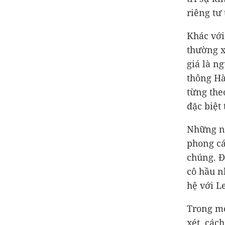
riêng tư
Khác với
thường x
giá là n
thông Hà
từng the
đặc biệt
Những ng
phong cá
chúng. Đ
cô hầu n
hệ với L
Trong mộ
xét, các