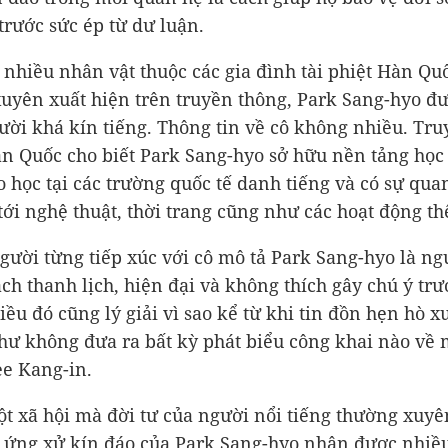
 trước sức ép từ dư luận.
 nhiều nhân vật thuộc các gia đình tài phiệt Hàn Qu
uyên xuất hiện trên truyền thông, Park Sang-hyo đ
gười khá kín tiếng. Thông tin về cô không nhiều. Tr
n Quốc cho biết Park Sang-hyo sở hữu nền tảng học 
o học tại các trường quốc tế danh tiếng và có sự qua
 tới nghệ thuật, thời trang cũng như các hoạt động th
ười từng tiếp xúc với cô mô tả Park Sang-hyo là ng
ch thanh lịch, hiện đại và không thích gây chú ý tr
iều đó cũng lý giải vì sao kể từ khi tin đồn hẹn hò x
hư không đưa ra bất kỳ phát biểu công khai nào về
ee Kang-in.
t xã hội mà đời tư của người nổi tiếng thường xuyên
h ứng xử kín đáo của Park Sang-hyo nhận được nhiều