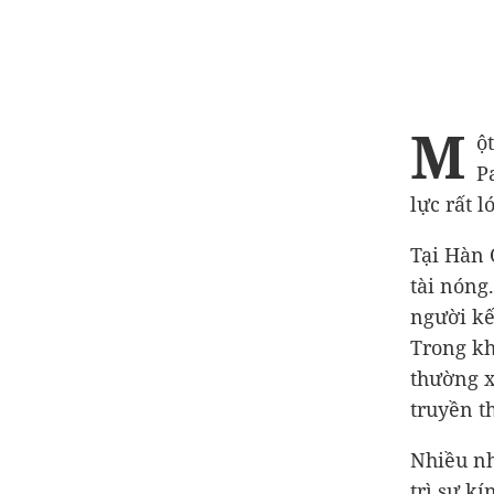
M
ộ
P
lực rất l
Tại Hàn 
tài nóng
người kế
Trong kh
thường x
truyền t
Nhiều nh
trì sự k