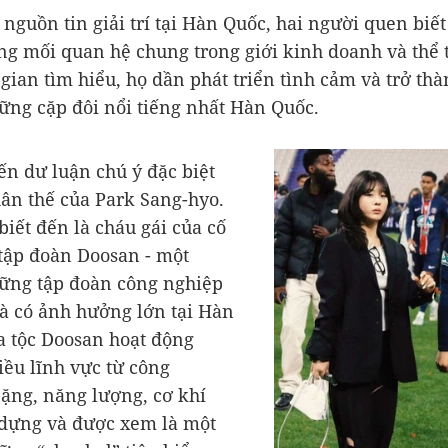
 nguồn tin giải trí tại Hàn Quốc, hai người quen biế
g mối quan hệ chung trong giới kinh doanh và thể 
 gian tìm hiểu, họ dần phát triển tình cảm và trở th
ững cặp đôi nổi tiếng nhất Hàn Quốc.
ến dư luận chú ý đặc biệt
ân thế của Park Sang-hyo.
biết đến là cháu gái của cố
 tập đoàn Doosan - một
ững tập đoàn công nghiệp
và có ảnh hưởng lớn tại Hàn
a tộc Doosan hoạt động
iều lĩnh vực từ công
ặng, năng lượng, cơ khí
dựng và được xem là một