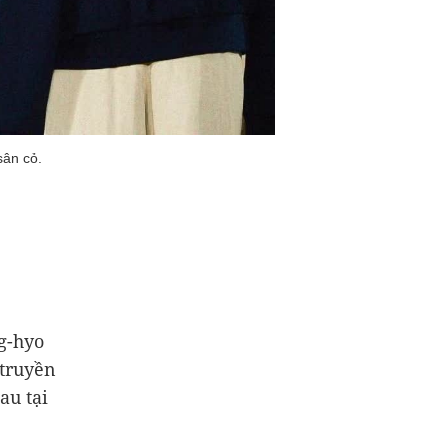
sân cỏ.
ng-hyo
 truyền
au tại