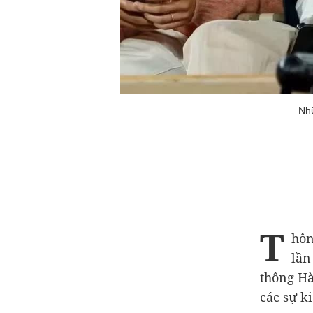
Nhữ
T
hôn
lần
thông Hà
các sự k