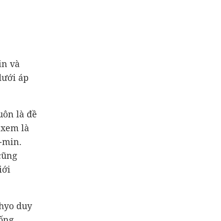
in và
dưới áp
uôn là đề
 xem là
-min.
 cũng
iới
-hyo duy
sống