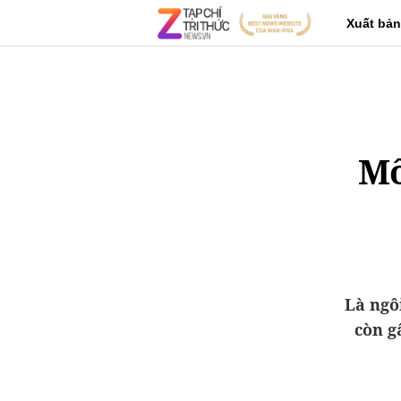
Xuất bản
Mố
Là ngô
còn g