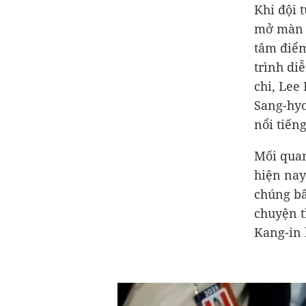
Khi đội 
mở màn W
tâm điểm
trình di
chi, Lee
Sang-hyo
nổi tiếng
Mối quan
hiện nay
chúng bấ
chuyện t
Kang-in 