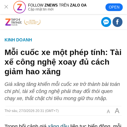
FOLLOW
ZNEWS
TRÊN
ZALO OA
OPEN
Cập nhật tin mới
KINH DOANH
Mỗi cuốc xe một phép tính: Tài
xế công nghệ xoay đủ cách
giảm hao xăng
Giá xăng tăng khiến mỗi cuốc xe trở thành bài toán
chi phí, tài xế công nghệ phải thay đổi thói quen
chạy xe, thắt chặt chi tiêu mong giữ thu nhập.
A
A
Thứ sáu, 27/3/2026 20:31 (GMT+7)
Trong bối cảnh giá
xăng dầu
liên tục biến động, mỗi