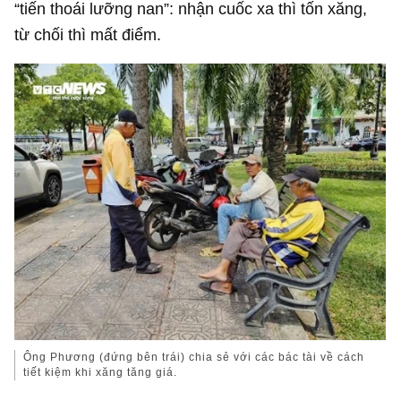
“tiến thoái lưỡng nan”: nhận cuốc xa thì tốn xăng,
từ chối thì mất điểm.
Ông Phương (đứng bên trái) chia sẻ với các bác tài về cách
tiết kiệm khi xăng tăng giá.