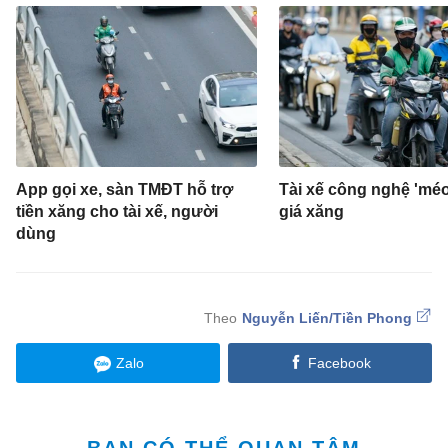
App gọi xe, sàn TMĐT hỗ trợ
Tài xế công nghệ 'méo
tiền xăng cho tài xế, người
giá xăng
dùng
Nguyễn Liến/Tiền Phong
Zalo
Facebook
BẠN CÓ THỂ QUAN TÂM