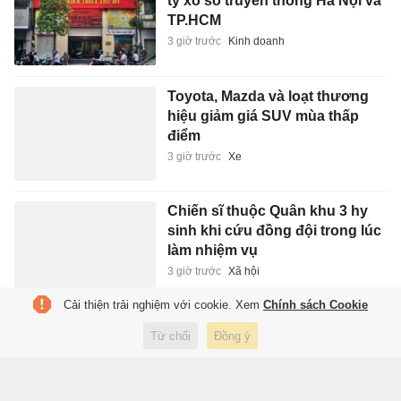
ty xổ số truyền thống Hà Nội và
TP.HCM
3 giờ trước
Kinh doanh
Toyota, Mazda và loạt thương
hiệu giảm giá SUV mùa thấp
điểm
3 giờ trước
Xe
Chiến sĩ thuộc Quân khu 3 hy
sinh khi cứu đồng đội trong lúc
làm nhiệm vụ
3 giờ trước
Xã hội
Cải thiện trải nghiệm với cookie. Xem
Chính sách Cookie
Dự báo thời tiết 7 ngày tới: Bắc
Từ chối
Đồng ý
Bộ mưa dông, Nam Bộ chiều tối
có thể có mưa
3 giờ trước
Xã hội