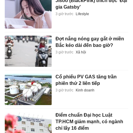
Jisoo (BlackPink) thích đọc 'Đại
gia Gatsby'
3 giờ trước
Lifestyle
Đợt nắng nóng gay gắt ở miền
Bắc kéo dài đến bao giờ?
3 giờ trước
Xã hội
Cổ phiếu PV GAS tăng trần
phiên thứ 2 liên tiếp
3 giờ trước
Kinh doanh
Điểm chuẩn Đại học Luật
TP.HCM giảm mạnh, có ngành
chỉ lấy 16 điểm