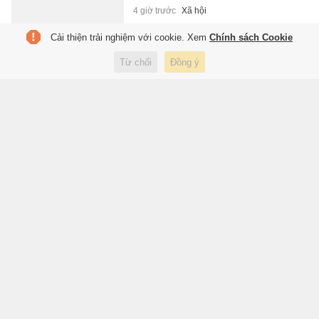
4 giờ trước
Xã hội
Cải thiện trải nghiệm với cookie. Xem
Chính sách Cookie
Giám đốc Sở Xây dựng Hà Nội
Từ chối
Đồng ý
làm Bí thư phường Long Biên
4 giờ trước
Xã hội
Bán tải điện Ford Fathom có giá
từ 28.000 USD
4 giờ trước
Xe
TS.BS Đoàn Ngọc Giao: 'Mọi
bước tiến y học đều hướng về
bệnh nhân'
4 giờ trước
Sức khỏe