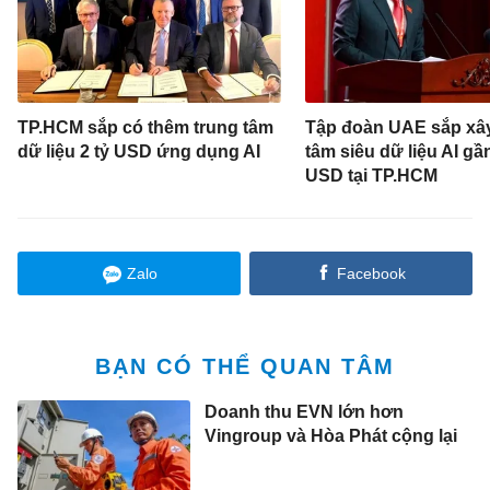
TP.HCM sắp có thêm trung tâm
Tập đoàn UAE sắp xây
dữ liệu 2 tỷ USD ứng dụng AI
tâm siêu dữ liệu AI gần
USD tại TP.HCM
Zalo
Facebook
BẠN CÓ THỂ QUAN TÂM
Doanh thu EVN lớn hơn
Vingroup và Hòa Phát cộng lại