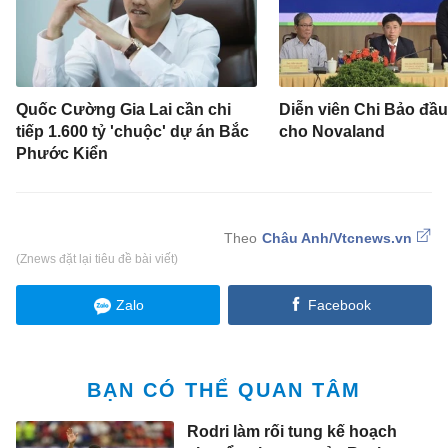
Quốc Cường Gia Lai cần chi
Diễn viên Chi Bảo đầ
tiếp 1.600 tỷ 'chuộc' dự án Bắc
cho Novaland
Phước Kiển
Châu Anh/Vtcnews.vn
(Znews đặt lại tiêu đề bài viết)
Zalo
Facebook
BẠN CÓ THỂ QUAN TÂM
Rodri làm rối tung kế hoạch