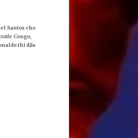
uel Santos cho
trước Congo,
onaldo thi đấu