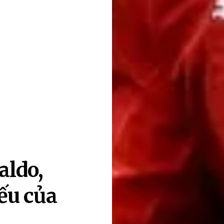
aldo,
ếu của