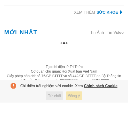
XEM THÊM
MỚI NHẤT
Tin Ảnh
Tin Video
Tạp chí điện tử Tri Thức
Cơ quan chủ quản: Hội Xuất bản Việt Nam
Giấy phép báo chí: số 75/GP-BTTTT và số 442/GP-BTTTT do Bộ Thông tin
và Truyền thông cấp ngày 26/02/2020 và ngày 29/11/2023
Tổng biên tập: Lâm Quang Hiếu
Cải thiện trải nghiệm với cookie. Xem
Chính sách Cookie
Trụ sở: Tầng 10, D29 Phạm Văn Bạch, phường Cầu Giấy, Hà Nội
HOTLINE:
0931.222.666
Từ chối
Đồng ý
toasoan@znews.vn
©
Toàn bộ bản quyền thuộc Tri Thức