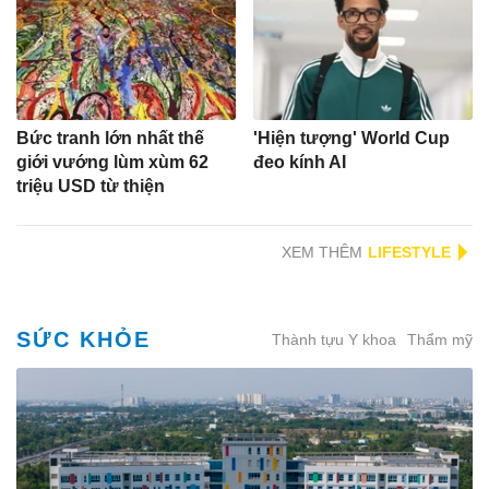
Bức tranh lớn nhất thế
'Hiện tượng' World Cup
giới vướng lùm xùm 62
đeo kính AI
triệu USD từ thiện
XEM THÊM
SỨC KHỎE
Thành tựu Y khoa
Thẩm mỹ