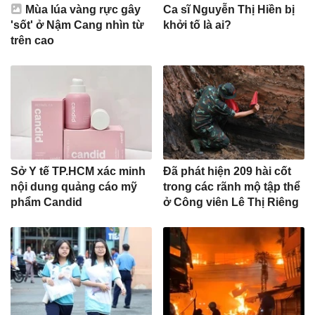
Mùa lúa vàng rực gây
Ca sĩ Nguyễn Thị Hiền bị
'sốt' ở Nậm Cang nhìn từ
khởi tố là ai?
trên cao
Sở Y tế TP.HCM xác minh
Đã phát hiện 209 hài cốt
nội dung quảng cáo mỹ
trong các rãnh mộ tập thể
phẩm Candid
ở Công viên Lê Thị Riêng