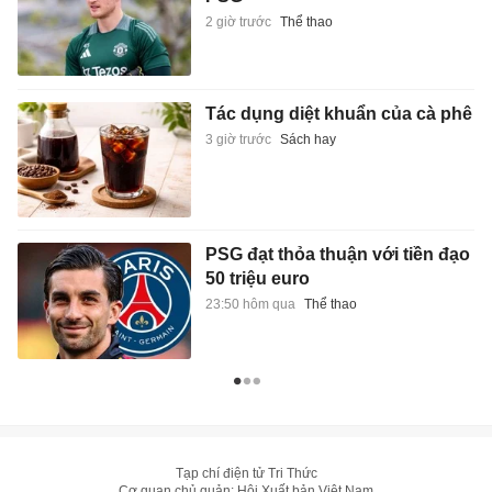
2 giờ trước
Thể thao
Tác dụng diệt khuẩn của cà phê
3 giờ trước
Sách hay
PSG đạt thỏa thuận với tiền đạo
50 triệu euro
23:50 hôm qua
Thể thao
Tạp chí điện tử Tri Thức
Cơ quan chủ quản: Hội Xuất bản Việt Nam