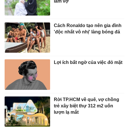
làm vợ
Cách Ronaldo tạo nên gia đình
'độc nhất vô nhị' làng bóng đá
Lợi ích bất ngờ của việc đỏ mặt
Rời TP.HCM về quê, vợ chồng
trẻ xây biệt thự 312 m2 uốn
lượn lạ mắt