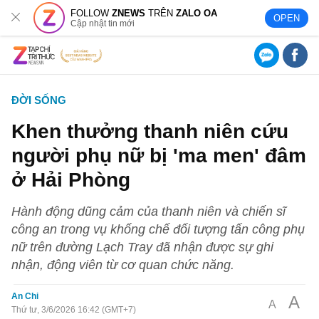
FOLLOW
ZNEWS
TRÊN
ZALO OA
OPEN
Cập nhật tin mới
ĐỜI SỐNG
Khen thưởng thanh niên cứu
người phụ nữ bị 'ma men' đâm
ở Hải Phòng
Hành động dũng cảm của thanh niên và chiến sĩ
công an trong vụ khống chế đối tượng tấn công phụ
nữ trên đường Lạch Tray đã nhận được sự ghi
nhận, động viên từ cơ quan chức năng.
An Chi
A
A
Thứ tư, 3/6/2026 16:42 (GMT+7)