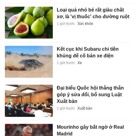
Loại quả nhỏ bé rất giàu chất
xơ, là 'vị thuốc' cho đường ruột
1 giờ trước
Sức khỏe
Kết cục khi Subaru chi tiền
khủng để cố bán xe điện
1 giờ trước
Xe
Đại biểu Quốc hội thẳng thắn
góp ý sửa đổi, bổ sung Luật
Xuất bản
1 giờ trước
Xuất bản
Mourinho gây bất ngờ ở Real
Madrid