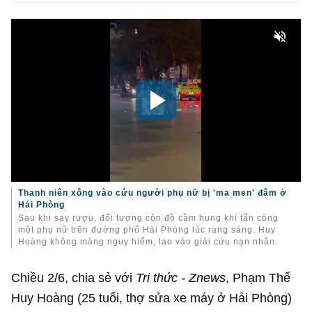
Thanh niên xông vào cứu người phụ nữ bị 'ma men' đâm ở
Hải Phòng
Sau khi say rượu, đối tượng côn đồ cầm hung khí tấn công
một phụ nữ trên đường phố Hải Phòng lúc rạng sáng. Huy
Hoàng không màng nguy hiểm, lao vào giải cứu nạn nhân.
Chiều 2/6, chia sẻ với
Tri thức - Znews
, Phạm Thế
Huy Hoàng (25 tuổi, thợ sửa xe máy ở Hải Phòng)