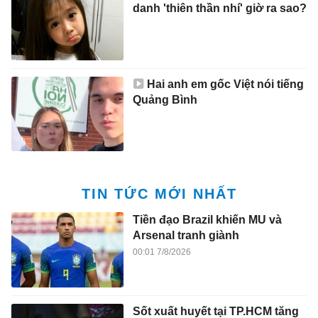
danh 'thiên thần nhí' giờ ra sao?
Hai anh em gốc Việt nói tiếng
Quảng Bình
TIN TỨC MỚI NHẤT
Tiền đạo Brazil khiến MU và
Arsenal tranh giành
00:01 7/8/2026
Sốt xuất huyết tại TP.HCM tăng