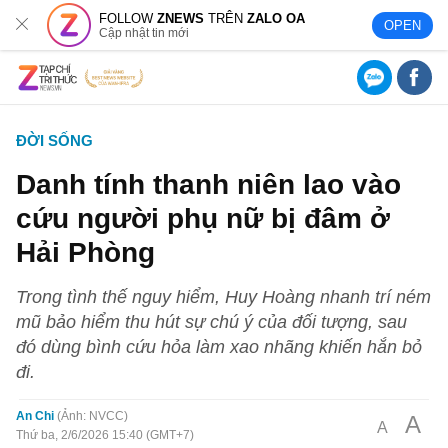
FOLLOW
ZNEWS
TRÊN
ZALO OA
OPEN
Cập nhật tin mới
ĐỜI SỐNG
Danh tính thanh niên lao vào
cứu người phụ nữ bị đâm ở
Hải Phòng
Trong tình thế nguy hiểm, Huy Hoàng nhanh trí ném
mũ bảo hiểm thu hút sự chú ý của đối tượng, sau
đó dùng bình cứu hỏa làm xao nhãng khiến hắn bỏ
đi.
An Chi
Ảnh: NVCC
A
A
Thứ ba, 2/6/2026 15:40 (GMT+7)