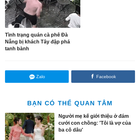
Tình trạng quán cà phê Đà
Nẵng bị khách Tây đập phá
tanh bành
Zalo
Facebook
BẠN CÓ THỂ QUAN TÂM
Người mẹ kế giới thiệu ở đám
cưới con chồng: 'Tôi là vợ của
ba cô dâu'