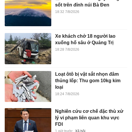
sốt trên đỉnh núi Bà Đen
18:32 7/8/2026
Xe khách chở 18 người lao
xuống hố sâu ở Quảng Trị
18:28 7/8/2026
Loạt ôtô bị vật sắt nhọn đâm
thủng lốp: Thu gom 10kg kim
loại
18:24 7/8/2026
Nghiên cứu cơ chế đặc thù xử
lý vi phạm liên quan khu vực
FDI
1 giờ trước
Xã hội