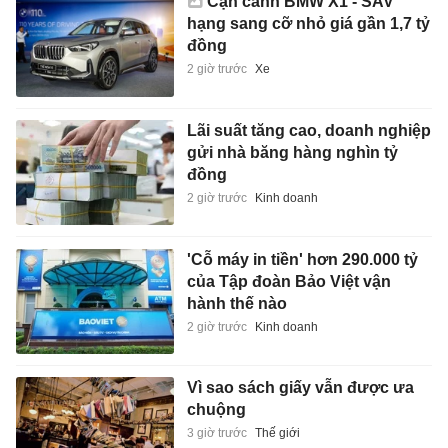
Cận cảnh BMW X1 - SAV
hạng sang cỡ nhỏ giá gần 1,7 tỷ
đồng
2 giờ trước
Xe
Lãi suất tăng cao, doanh nghiệp
gửi nhà băng hàng nghìn tỷ
đồng
2 giờ trước
Kinh doanh
'Cỗ máy in tiền' hơn 290.000 tỷ
của Tập đoàn Bảo Việt vận
hành thế nào
2 giờ trước
Kinh doanh
Vì sao sách giấy vẫn được ưa
chuộng
3 giờ trước
Thế giới