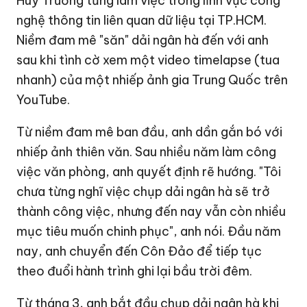
Huy Trường từng làm việc trong lĩnh vực công
nghệ thông tin liên quan dữ liệu tại TP.HCM.
Niềm đam mê "săn" dải ngân hà đến với anh
sau khi tình cờ xem một video timelapse (tua
nhanh) của một nhiếp ảnh gia Trung Quốc trên
YouTube.
Từ niềm đam mê ban đầu, anh dần gắn bó với
nhiếp ảnh thiên văn. Sau nhiều năm làm công
việc văn phòng, anh quyết định rẽ hướng. "Tôi
chưa từng nghĩ việc chụp dải ngân hà sẽ trở
thành công việc, nhưng đến nay vẫn còn nhiều
mục tiêu muốn chinh phục", anh nói. Đầu năm
nay, anh chuyển đến Côn Đảo để tiếp tục
theo đuổi hành trình ghi lại bầu trời đêm.
Từ tháng 3, anh bắt đầu chụp dải ngân hà khi