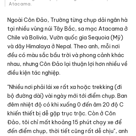
Atacama.
Ngoài Côn Đảo, Trường từng chụp dải ngân hà
tại nhiều vùng núi Tây Bắc, sa mạc Atacama ở
Chile và Bolivia, Vườn quốc gia Sequoia (Mỹ)
và dãy Himalaya ở Nepal. Theo anh, mỗi nơi
đều có màu sắc bầu trời và phong cảnh khác
nhau, nhưng Côn Đảo lại thuận lợi hơn nhiều về
điều kiện tác nghiệp.
"Nhiều nơi phải lái xe rất xa hoặc trekking (đi
bộ đường dài) vài ngày mới tới điểm chụp. Ban
đêm nhiệt độ có khi xuống 0 đến âm 20 độ C
khiến thiết bị dễ gặp trục trặc. Còn ở Côn
Đảo, tôi chỉ mất khoảng 15 phút chạy xe để
đến điểm chụp, thời tiết cũng rất dễ chịu", anh