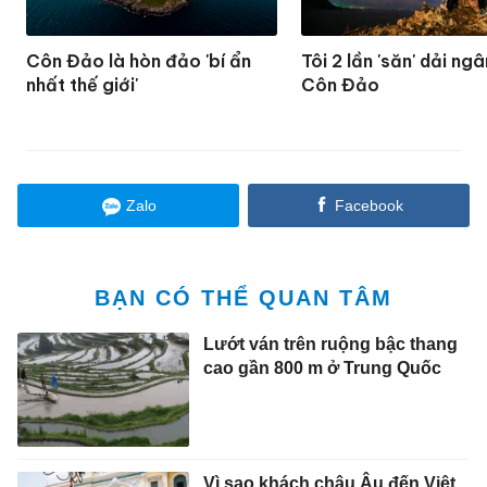
Côn Đảo là hòn đảo 'bí ẩn
Tôi 2 lần 'săn' dải ng
nhất thế giới'
Côn Đảo
Zalo
Facebook
BẠN CÓ THỂ QUAN TÂM
Lướt ván trên ruộng bậc thang
cao gần 800 m ở Trung Quốc
Vì sao khách châu Âu đến Việt