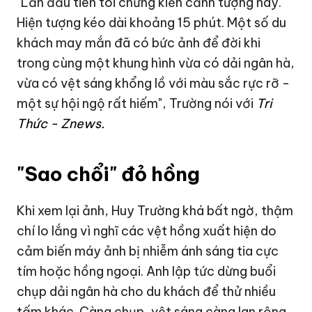
"Lần đầu tiên tôi chứng kiến cảnh tượng này.
Hiện tượng kéo dài khoảng 15 phút. Một số du
khách may mắn đã có bức ảnh để đời khi
trong cùng một khung hình vừa có dải ngân hà,
vừa có vệt sáng khổng lồ với màu sắc rực rỡ -
một sự hội ngộ rất hiếm", Trường nói với
Tri
Thức - Znews.
"Sao chổi" đỏ hồng
Khi xem lại ảnh, Huy Trường khá bất ngờ, thậm
chí lo lắng vì nghĩ các vệt hồng xuất hiện do
cảm biến máy ảnh bị nhiễm ánh sáng tia cực
tím hoặc hồng ngoại. Anh lập tức dừng buổi
chụp dải ngân hà cho du khách để thử nhiều
tấm khác. Càng chụp, vệt sáng càng lan rộng