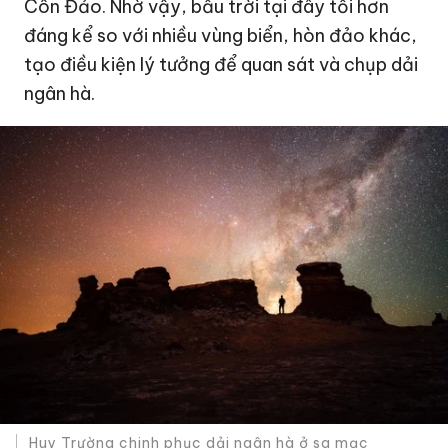
Côn Đảo. Nhờ vậy, bầu trời tại đây tối hơn
đáng kể so với nhiều vùng biển, hòn đảo khác,
tạo điều kiện lý tưởng để quan sát và chụp dải
ngân hà.
Huy Trường chinh phục dải ngân hà ở sa mạc