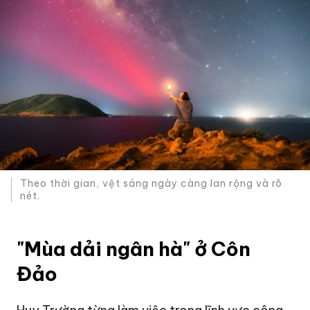
Theo thời gian, vệt sáng ngày càng lan rộng và rõ
nét.
"Mùa dải ngân hà" ở Côn
Đảo