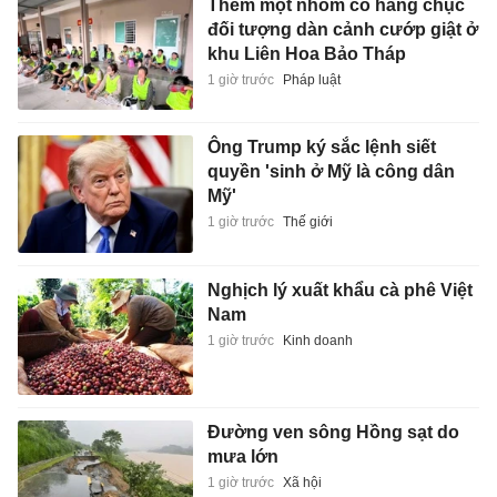
Thêm một nhóm có hàng chục
đối tượng dàn cảnh cướp giật ở
khu Liên Hoa Bảo Tháp
1 giờ trước
Pháp luật
Ông Trump ký sắc lệnh siết
quyền 'sinh ở Mỹ là công dân
Mỹ'
1 giờ trước
Thế giới
Nghịch lý xuất khẩu cà phê Việt
Nam
1 giờ trước
Kinh doanh
Đường ven sông Hồng sạt do
mưa lớn
1 giờ trước
Xã hội