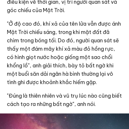
điều kiện về thời gian, vị trí người quan sát và
góc chiếu của Mặt Trời.
"Ở độ cao đó, khí xả của tên lửa vẫn được ánh
Mặt Trời chiếu sáng, trong khi mặt đất đã
chìm trong bóng tối. Do đó, người quan sát sẽ
thấy một đám mây khí xả màu đỏ hồng rực,
có hình giọt nước hoặc giống một sao chổi
khổng lồ", anh giải thích, bày tỏ bất ngờ khi
một buổi săn dải ngân hà bình thường lại vô
tình ghi được khoảnh khắc hiếm gặp.
"Đúng là thiên nhiên và vũ trụ lúc nào cũng biết
cách tạo ra những bất ngờ", anh nói.