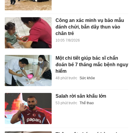
Công an xác minh vụ bảo mẫu
đánh chửi, bắn dây thun vào
chân trẻ
10:05 7/8/2026
Một chi tiết giúp bác sĩ chẩn
đoán bé 7 tháng mắc bệnh nguy
hiểm
48 phút trước
Sức khỏe
Salah rời sân khấu lớn
53 phút trước
Thể thao