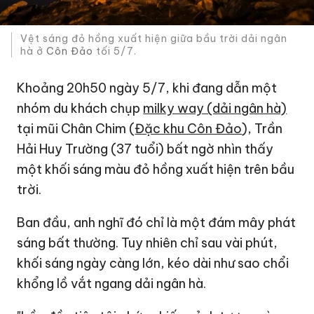
Vệt sáng đỏ hồng xuất hiện giữa bầu trời dải ngân
hà ở
Côn Đảo
tối 5/7.
Khoảng 20h50 ngày 5/7, khi đang dẫn một
nhóm du khách chụp
milky way (dải ngân hà)
tại mũi Chân Chim (
Đặc khu Côn Đảo
), Trần
Hải Huy Trường (37 tuổi) bất ngờ nhìn thấy
một khối sáng màu đỏ hồng xuất hiện trên bầu
trời.
Ban đầu, anh nghĩ đó chỉ là một đám mây phát
sáng bất thường. Tuy nhiên chỉ sau vài phút,
khối sáng ngày càng lớn, kéo dài như sao chổi
khổng lồ vắt ngang dải ngân hà.