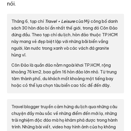
nói.
Tháng 6, tạp chí
Travel + Leisure
của Mỹ công bố danh
sách 30 hòn đảo bí ẩn nhất thế giới, trong đó Côn Đảo
đứng đầu. Theo tạp chí du lịch, hòn đảo thuộc TP.HCM
này mang vẻ đẹp biệt lập với những bãi biển vắng
người, làn nước trong xanh và các vách đá granite
hùng vĩ.
Côn Đảo là quần đảo nằm ngoài khơi TP.HCM, rộng
khoảng 76 km2, bao gồm 16 hòn đảo lớn nhỏ. Từ trung
tâm thành phố, du khách mất khoảng một tiếng bay
hoặc có thể lựa chọn tàu biển cao tốc để đến đây.
Travel blogger truyền cảm hứng du lịch qua những câu
chuyện đầy màu sắc về những điểm đến mới lạ, những
trải nghiệm độc đáo mà họ khám phá được trong hành
trình. Những bài viết, video hay hình ảnh của họ không