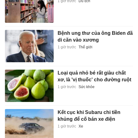
1 giờ trước
Du lịch
Bệnh ung thư của ông Biden đã
di căn vào xương
1 giờ trước
Thế giới
Loại quả nhỏ bé rất giàu chất
xơ, là 'vị thuốc' cho đường ruột
1 giờ trước
Sức khỏe
Kết cục khi Subaru chi tiền
khủng để cố bán xe điện
1 giờ trước
Xe