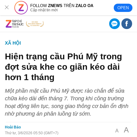
FOLLOW
ZNEWS
TRÊN
ZALO OA
OPEN
Cập nhật tin mới
XÃ HỘI
Hiện trạng cầu Phú Mỹ trong
đợt sửa khe co giãn kéo dài
hơn 1 tháng
Một phần mặt cầu Phú Mỹ được rào chắn để sửa
chữa kéo dài đến tháng 7. Trong khi công trường
hoạt động liên tục, song giao thông cơ bản ổn định
nhờ phương án phân luồng từ sớm.
Hoài Bảo
A
A
Thứ tư, 3/6/2026 05:50 (GMT+7)