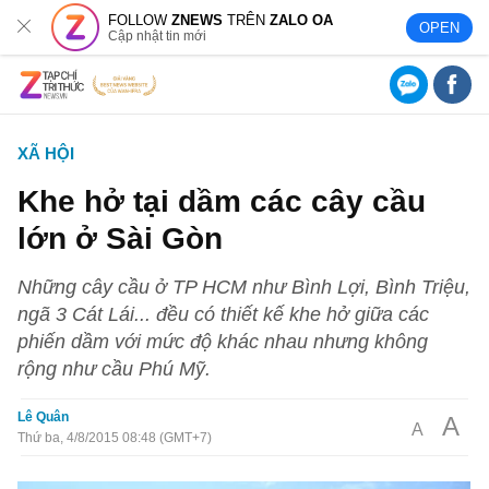
FOLLOW
ZNEWS
TRÊN
ZALO OA
OPEN
Cập nhật tin mới
XÃ HỘI
Khe hở tại dầm các cây cầu
lớn ở Sài Gòn
Những cây cầu ở TP HCM như Bình Lợi, Bình Triệu,
ngã 3 Cát Lái... đều có thiết kế khe hở giữa các
phiến dầm với mức độ khác nhau nhưng không
rộng như cầu Phú Mỹ.
Lê Quân
A
A
Thứ ba, 4/8/2015 08:48 (GMT+7)