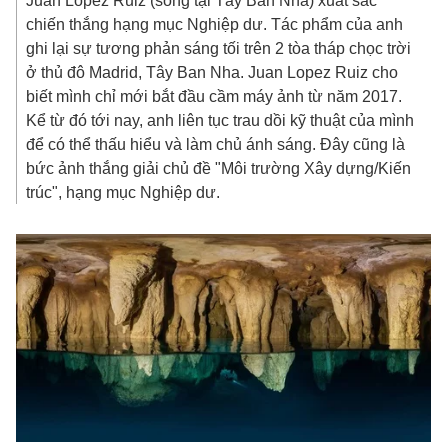
Juan Lopez Ruiz (sống tại Tây Ban Nha) xuất sắc
chiến thắng hạng mục Nghiệp dư. Tác phẩm của anh
ghi lại sự tương phản sáng tối trên 2 tòa tháp chọc trời
ở thủ đô Madrid, Tây Ban Nha. Juan Lopez Ruiz cho
biết mình chỉ mới bắt đầu cầm máy ảnh từ năm 2017.
Kể từ đó tới nay, anh liên tục trau dồi kỹ thuật của mình
để có thể thấu hiểu và làm chủ ánh sáng. Đây cũng là
bức ảnh thắng giải chủ đề "Môi trường Xây dựng/Kiến
trúc", hạng mục Nghiệp dư.