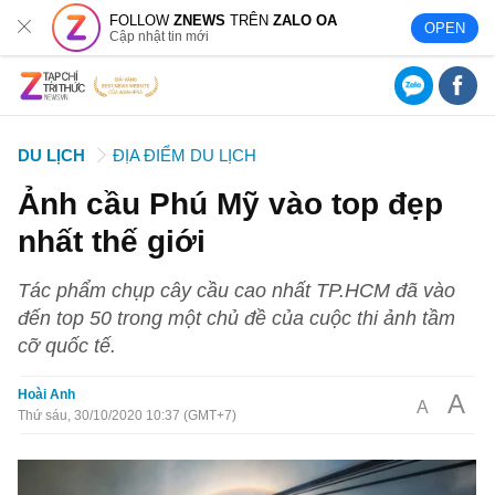
FOLLOW
ZNEWS
TRÊN
ZALO OA
OPEN
Cập nhật tin mới
DU LỊCH
ĐỊA ĐIỂM DU LỊCH
Ảnh cầu Phú Mỹ vào top đẹp
nhất thế giới
Tác phẩm chụp cây cầu cao nhất TP.HCM đã vào
đến top 50 trong một chủ đề của cuộc thi ảnh tầm
cỡ quốc tế.
Hoài Anh
A
A
Thứ sáu, 30/10/2020 10:37 (GMT+7)