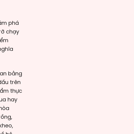
hám phá
rỡ chạy
iểm
nghĩa
uan bằng
dấu trên
 ẩm thực
hua hay
 hòa
rồng,
kheo,