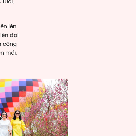
 tuổi,
ện lên
iện đại
h công
n mới,