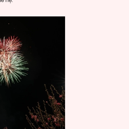
ế hệ.