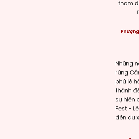
tham dự
Phượng
Những ng
rừng Cần
phủ lễ h
thành đế
sự hiện 
Fest - L
đến du 