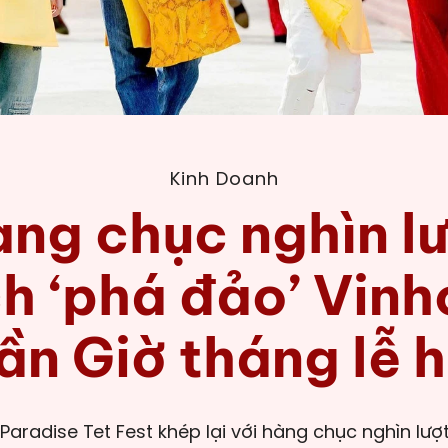
Kinh Doanh
ng chục nghìn l
h ‘phá đảo’ Vin
ần Giờ tháng lễ h
Paradise Tet Fest khép lại với hàng chục nghìn lượ