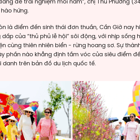
 đáng để trải nghiệm mỗi năm”, chị Thu Phương (34
 hào hứng.
n là điểm đến sinh thái đơn thuần, Cần Giờ nay hi
 dấp của “thủ phủ lễ hội” sôi động, với nhịp sống h
n cùng thiên nhiên biển - rừng hoang sơ. Sự thàn
này phần nào khẳng định tầm vóc của siêu điểm đế
 danh trên bản đồ du lịch quốc tế.