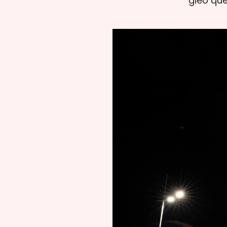
gieo quẻ