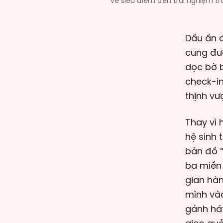
về siêu điểm đến trải nghiệm tro
Dấu ấn đ
cung đườ
dọc bờ 
check-in
thịnh vư
Thay vì 
hệ sinh 
bản đồ “
ba miền 
gian hà
mình vào
gánh hát