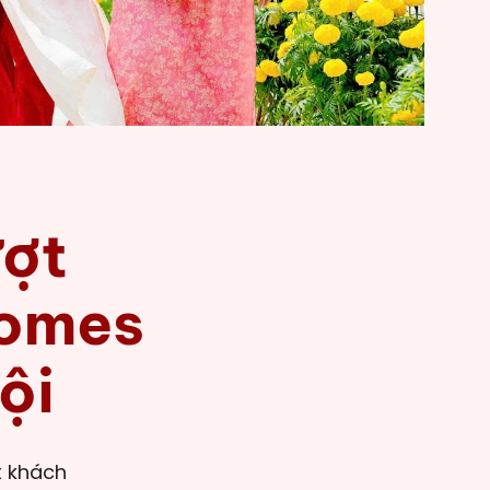
ượt
homes
ội
t khách