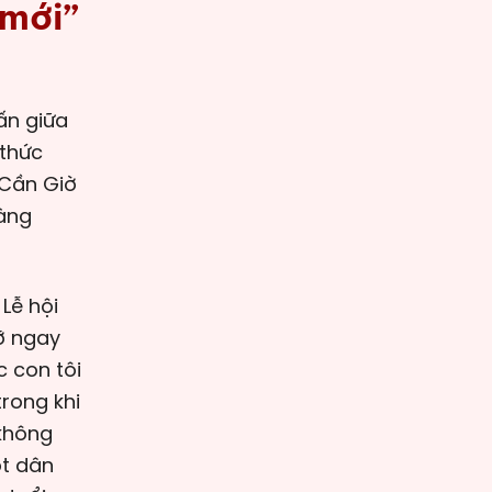
 mới”
 thức
, Cần Giờ
hàng
Lễ hội
ỡ ngay
 con tôi
trong khi
 không
ốt dân