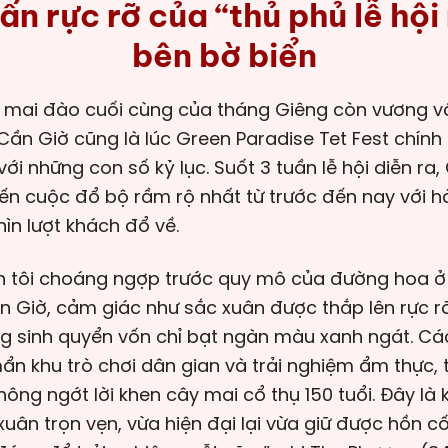
ấn rực rỡ của “thủ phủ lễ hội
bên bờ biển
 Cần Giờ cũng là lúc Green Paradise Tet Fest chính
 với những con số kỷ lục. Suốt 3 tuần lễ hội diễn ra
ến cuộc đổ bộ rầm rộ nhất từ trước đến nay với 
ìn lượt khách đổ về.
h tôi choáng ngợp trước quy mô của đường hoa ở 
 Giờ, cảm giác như sắc xuân được thắp lên rực r
g sinh quyển vốn chỉ bạt ngàn màu xanh ngát. Các
ẩn khu trò chơi dân gian và trải nghiệm ẩm thực, 
ông ngớt lời khen cây mai cổ thụ 150 tuổi. Đây là
xuân trọn vẹn, vừa hiện đại lại vừa giữ được hồn c