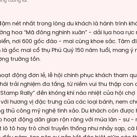
ng tương lai.
ậm nét nhất trong lòng du khách là hành trình k
ng hoa “Mã đông nghinh xuân” - dải lụa hoa rực 
biển, nơi 600 gốc đào - mai cùng khoe sắc. Tâm đ
 là gốc mai cổ thụ Phú Quý 150 năm tuổi, mang ý 
ợng trường tồn.
hoạt động đơn lẻ, lễ hội chinh phục khách tham q
thái trải nghiệm đa tầng, từ niềm vui thu thập con 
Stamp Rally” đến không khí náo nhiệt của hội chợ
với hương vị đặc trưng của các loại bánh, nem c
ng thủ công mỹ nghệ tinh xảo. Du khách còn được
 hoạt động dân gian rộn ràng với múa lân - sư - 
 lô tô hay trò chơi truyền thống như nhảy sạp, cà 