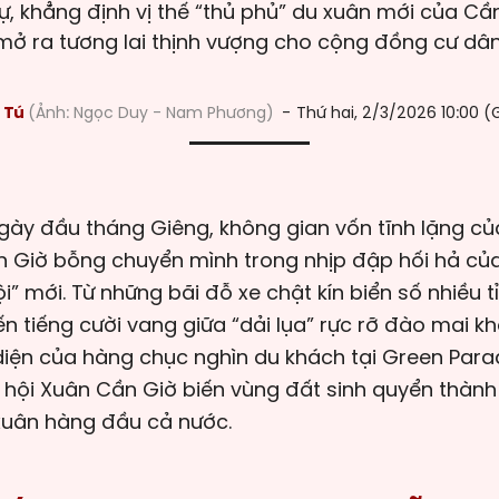
, khẳng định vị thế “thủ phủ” du xuân mới của Cầ
mở ra tương lai thịnh vượng cho cộng đồng cư dân
 Tú
Ảnh: Ngọc Duy - Nam Phương
Thứ hai, 2/3/2026 10:00 
ày đầu tháng Giêng, không gian vốn tĩnh lặng củ
 Giờ bỗng chuyển mình trong nhịp đập hối hả của
ội” mới. Từ những bãi đỗ xe chật kín biển số nhiều t
n tiếng cười vang giữa “dải lụa” rực rỡ đào mai kh
diện của hàng chục nghìn du khách tại Green Para
ễ hội Xuân Cần Giờ biến vùng đất sinh quyển thàn
xuân hàng đầu cả nước.