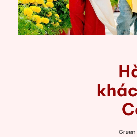
Hà
khác
C
Green 