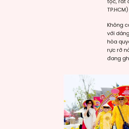
tộc, rất
TP.HCM)
Không cò
với dáng
hòa quyệ
rực rỡ 
đang ghi