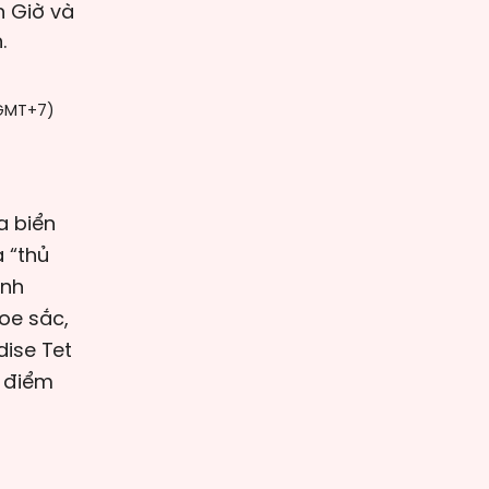
n Giờ và
.
(GMT+7)
a biển
 “thủ
ỉnh
oe sắc,
dise Tet
h điểm