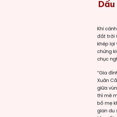
Dấu 
Khi cánh mai đào cuối cùng của tháng Giêng còn vương vấn giữa
đất trời
khép lại
chứng ki
chục ngh
“Gia đìn
Xuân Cần
giữa vùn
thì mê m
bố mẹ kh
gian du 