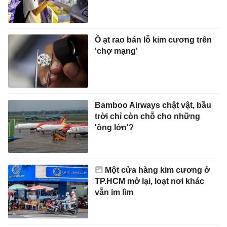
Ồ ạt rao bán lỗ kim cương trên
'chợ mạng'
Bamboo Airways chật vật, bầu
trời chỉ còn chỗ cho những
'ông lớn'?
Một cửa hàng kim cương ở
TP.HCM mở lại, loạt nơi khác
vẫn im lìm