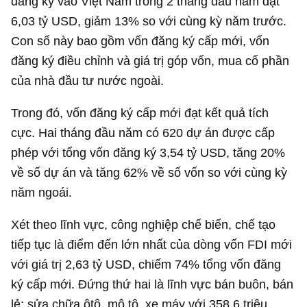
đăng ký vào Việt Nam trong 2 tháng đầu năm đạt
6,03 tỷ USD
, giảm 13% so với cùng kỳ năm trước.
Con số này bao gồm vốn đăng ký cấp mới, vốn
đăng ký điều chỉnh và giá trị góp vốn, mua cổ phần
của nhà đầu tư nước ngoài.
Trong đó, vốn đăng ký cấp mới đạt kết quả tích
cực. Hai tháng đầu năm có 620 dự án được cấp
phép với tổng vốn đăng ký
3,54 tỷ USD
, tăng 20%
về số dự án và tăng 62% về số vốn so với cùng kỳ
năm ngoái.
Xét theo lĩnh vực, công nghiệp chế biến, chế tạo
tiếp tục là điểm đến lớn nhất của dòng vốn FDI mới
với giá trị
2,63 tỷ USD
, chiếm 74% tổng vốn đăng
ký cấp mới. Đứng thứ hai là lĩnh vực bán buôn, bán
lẻ; sửa chữa ôtô, mô tô, xe máy với
358,6 triệu