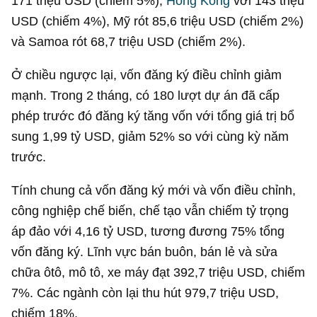
171 triệu USD
(chiếm 5%),
Hong Kong
với
143 triệu
USD
(chiếm 4%), Mỹ rót
85,6 triệu USD
(chiếm 2%)
và Samoa rót
68,7 triệu USD
(chiếm 2%).
Ở chiều ngược lại, vốn đăng ký điều chỉnh giảm
mạnh. Trong 2 tháng, có 180 lượt dự án đã cấp
phép trước đó đăng ký tăng vốn với tổng giá trị bổ
sung
1,99 tỷ USD
, giảm 52% so với cùng kỳ năm
trước.
Tính chung cả vốn đăng ký mới và vốn điều chỉnh,
công nghiệp chế biến, chế tạo vẫn chiếm tỷ trọng
áp đảo với
4,16 tỷ USD
, tương đương 75% tổng
vốn đăng ký. Lĩnh vực bán buôn, bán lẻ và sửa
chữa ôtô, mô tô, xe máy đạt
392,7 triệu USD
, chiếm
7%. Các ngành còn lại thu hút
979,7 triệu USD
,
chiếm 18%.