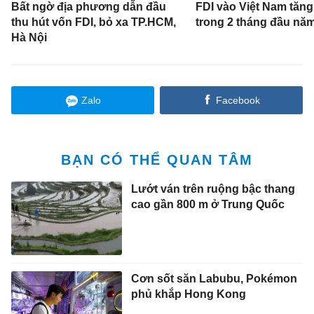
Bất ngờ địa phương dẫn đầu
FDI vào Việt Nam tăn
thu hút vốn FDI, bỏ xa TP.HCM,
trong 2 tháng đầu nă
Hà Nội
Zalo
Facebook
BẠN CÓ THỂ QUAN TÂM
Lướt ván trên ruộng bậc thang
cao gần 800 m ở Trung Quốc
Cơn sốt săn Labubu, Pokémon
phủ khắp Hong Kong