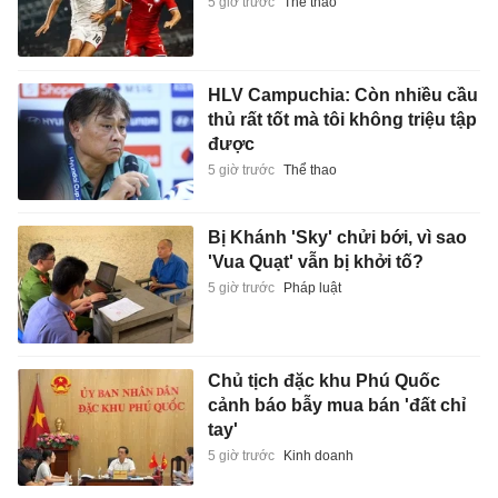
5 giờ trước
Thể thao
HLV Campuchia: Còn nhiều cầu
thủ rất tốt mà tôi không triệu tập
được
5 giờ trước
Thể thao
Bị Khánh 'Sky' chửi bới, vì sao
'Vua Quạt' vẫn bị khởi tố?
5 giờ trước
Pháp luật
Chủ tịch đặc khu Phú Quốc
cảnh báo bẫy mua bán 'đất chỉ
tay'
5 giờ trước
Kinh doanh