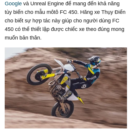
Google
và Unreal Engine để mang đến khả năng
tùy biến cho mẫu môtô FC 450. Hãng xe Thụy Điển
cho biết sự hợp tác này giúp cho người dùng FC
450 có thể thiết lập được chiếc xe theo đúng mong
muốn bản thân.