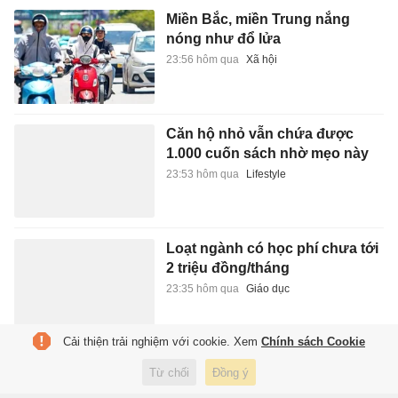
Miền Bắc, miền Trung nắng
nóng như đổ lửa
23:56 hôm qua
Xã hội
Căn hộ nhỏ vẫn chứa được
1.000 cuốn sách nhờ mẹo này
23:53 hôm qua
Lifestyle
Loạt ngành có học phí chưa tới
2 triệu đồng/tháng
23:35 hôm qua
Giáo dục
Cải thiện trải nghiệm với cookie. Xem
Chính sách Cookie
Giải mã bí ẩn về những người
Từ chối
Đồng ý
sống trên 100 tuổi