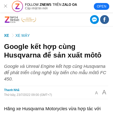
FOLLOW
ZNEWS
TRÊN
ZALO OA
OPEN
Cập nhật tin mới
XE
XE MÁY
Google kết hợp cùng
Husqvarna để sản xuất môtô
Google và Unreal Engine kết hợp cùng Husqvarna
để phát triển công nghệ tùy biến cho mẫu môtô FC
450.
Thanh Nhã
A
A
Thứ bảy, 23/7/2022 09:00 (GMT+7)
Hãng xe Husqvarna Motorycles vừa hợp tác với