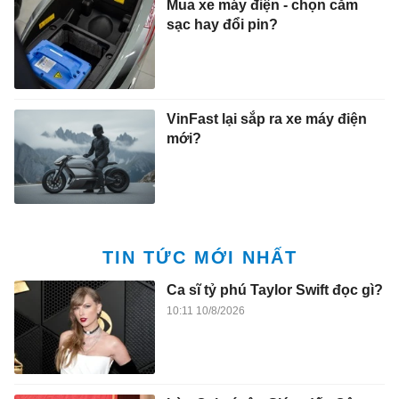
Mua xe máy điện - chọn cắm
sạc hay đổi pin?
VinFast lại sắp ra xe máy điện
mới?
TIN TỨC MỚI NHẤT
Ca sĩ tỷ phú Taylor Swift đọc gì?
10:11 10/8/2026