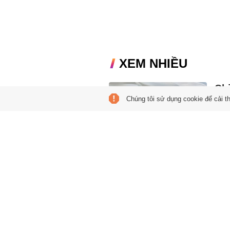
XEM NHIỀU
Ch
Chúng tôi sử dụng cookie để cải t
chi
09:44
Sáng
tải h
tất
08:50
Arsen
2026