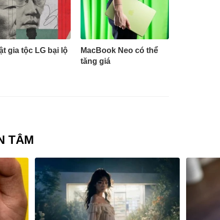
ật gia tộc LG bại lộ
MacBook Neo có thể
tăng giá
N TÂM