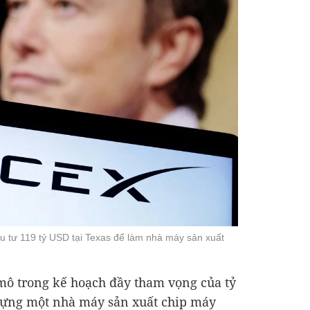
u tư 119 tỷ USD tại Texas để làm nhà máy sản xuất
mô trong kế hoạch đầy tham vọng của tỷ
ựng một nhà máy sản xuất chip máy