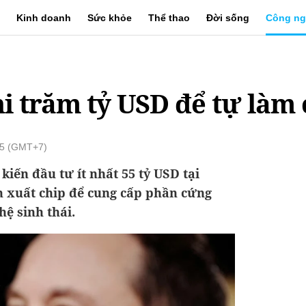
Kinh doanh
Sức khỏe
Thể thao
Đời sống
Công ng
i trăm tỷ USD để tự làm 
55 (GMT+7)
iến đầu tư ít nhất 55 tỷ USD tại
 xuất chip để cung cấp phần cứng
hệ sinh thái.