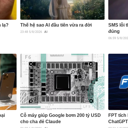
 lạ?
Thế hệ sao AI đầu tiên vừa ra đời
SMS lỗi t
đúng
23:48
5/8/2026
AI
06:59
5/8/20
oại
Cỗ máy giúp Google bơm 200 tỷ USD
FPT tích
cho cha đẻ Claude
ChatGPT