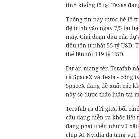
tính khổng lồ tại Texas đan
Thông tin này được hé lộ t
đệ trình vào ngày 7/5 tại h
máy. Giai đoạn đầu của dự 
tiêu tốn ít nhất
55 tỷ USD
. 
thể lên tới
119 tỷ USD
.
Dự án mang tên Terafab này
cả SpaceX và Tesla - công 
SpaceX đang đề xuất các kh
này sẽ được thảo luận tại m
Terafab ra đời giữa bối cản
cầu đang diễn ra khốc liệ
đang phát triển như vũ bão 
chip AI Nvidia đã tăng vọt,