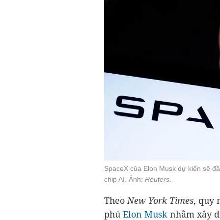
SpaceX của Elon Musk dự kiến sẽ đầ
chip AI. Ảnh:
Reuters
.
Theo
New York Times
, quy 
phú
Elon Musk
nhằm xây d