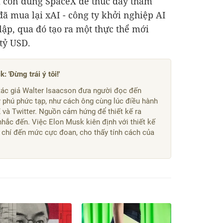
k còn dùng SpaceX để thúc đẩy tham
đã mua lại xAI - công ty khởi nghiệp AI
ập, qua đó tạo ra một thực thể mới
 tỷ USD
.
 'Đừng trái ý tôi!'
 tác giả Walter Isaacson đưa người đọc đến
 phú phức tạp, như cách ông cùng lúc điều hành
 và Twitter. Nguồn cảm hứng để thiết kế ra
hắc đến. Việc Elon Musk kiên định với thiết kế
m chí đến mức cực đoan, cho thấy tính cách của