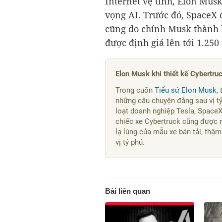
Internet vệ tinh, Elon Mus
vọng AI. Trước đó, SpaceX 
cũng do chính Musk thành l
được định giá lên tới
1.250
Elon Musk khi thiết kế Cybertruck:
Trong cuốn
Tiểu sử Elon Musk
,
những câu chuyện đằng sau vị tỷ
loạt doanh nghiệp Tesla, SpaceX
chiếc xe Cybertruck cũng được n
lạ lùng của mẫu xe bán tải, thậ
vị tỷ phú.
Bài liên quan