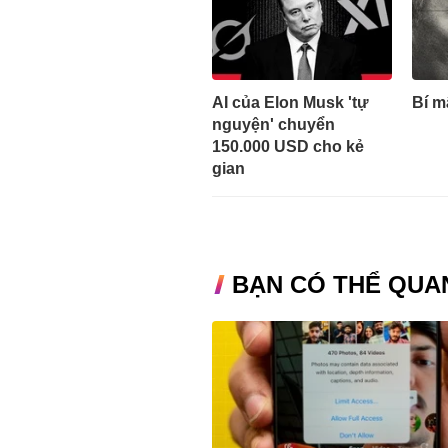
AI của Elon Musk 'tự
Bí m
nguyện' chuyển
150.000 USD cho kẻ
gian
BẠN CÓ THỂ QUA