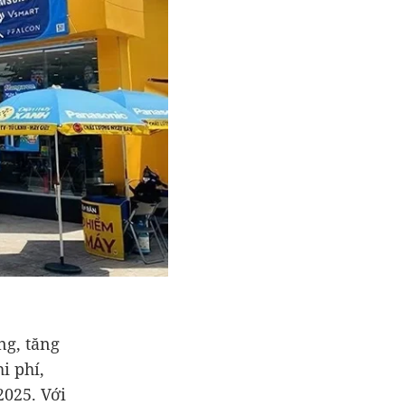
ồng
, tăng
i phí,
2025. Với