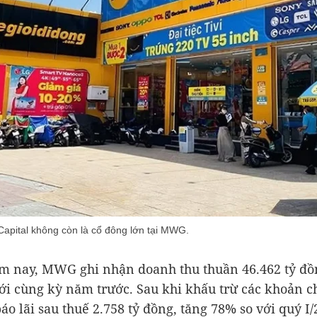
apital không còn là cổ đông lớn tại MWG.
ăm nay, MWG ghi nhận doanh thu thuần
46.462 tỷ đ
ới cùng kỳ năm trước. Sau khi khấu trừ các khoản ch
báo lãi sau thuế
2.758 tỷ đồng
, tăng 78% so với quý I/