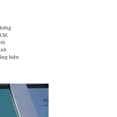
chứng
HCM.
với
ịnh
bằng biện