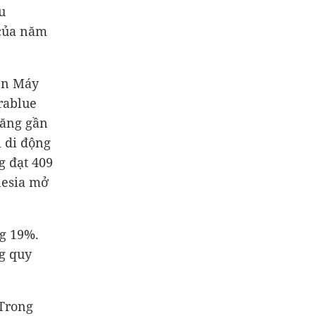
u
 của năm
ện Máy
rablue
tăng gần
 di động
g đạt 409
nesia mở
ng 19%.
g quy
 Trong