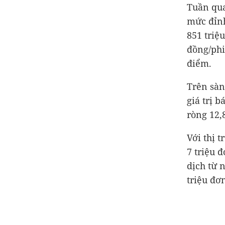
Tuần qua
mức đỉnh
851 triệ
đồng
/ph
điểm.
Trên sàn
giá trị 
ròng 12,
Với thị 
7 triệu đ
dịch từ 
triệu đơ