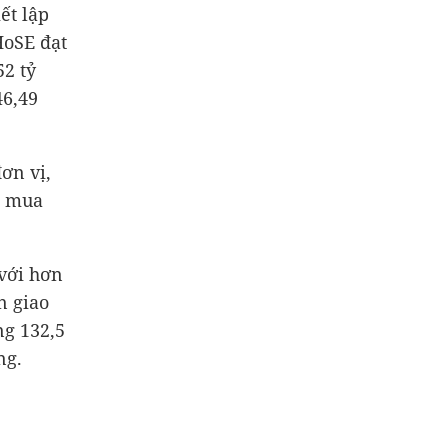
ết lập
HoSE đạt
52 tỷ
46,49
ơn vị,
i mua
 với hơn
n giao
ng 132,5
ng
.