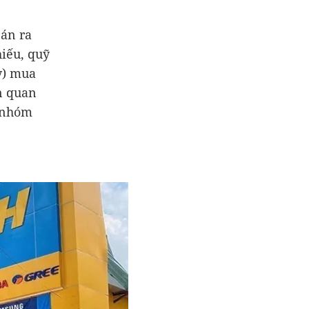
bán ra
hiếu, quỹ
y) mua
n quan
, nhóm