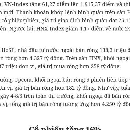
, VN-Index tăng 61,27 điểm lên 1.915,37 điểm và thi
 mới. Thanh khoản khớp lệnh bình quân trên sàn 
u cổ phiếu/phiên, giá trị giao dịch bình quân đạt
25.1
iên. Ngược lại, HNX-Index giảm 4,17 điểm về mức 2
 HoSE, nhà đầu tư nước ngoài bán ròng 138,3 triệu đ
bán ròng hơn
4.327 tỷ đồng
. Trên sàn HNX, khối ngoạ
87 triệu đơn vị, giá trị mua ròng hơn
258 tỷ đồng
.
trường Upcom, khối ngoại bán ròng 5 phiên liên tiếp
ơn vị, giá trị bán ròng hơn
182 tỷ đồng
. Như vậy, tuầ
ngày 4-8/5 trên toàn thị trường, khối ngoại đã bán rò
n vị, tổng giá trị bán ròng tương ứng hơn
4.250 tỷ đồ
Cổ phiếu tăng 16%