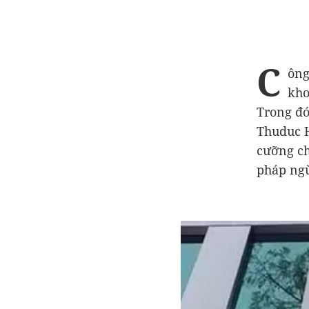
C
ông
kho
Trong đó
Thuduc H
cưỡng ch
pháp ngừ