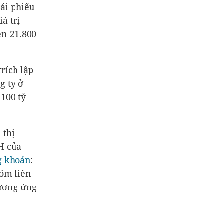
rái phiếu
á trị
rên
21.800
rích lập
g ty ở
.100 tỷ
 thị
H của
g khoán
:
hóm liên
tương ứng