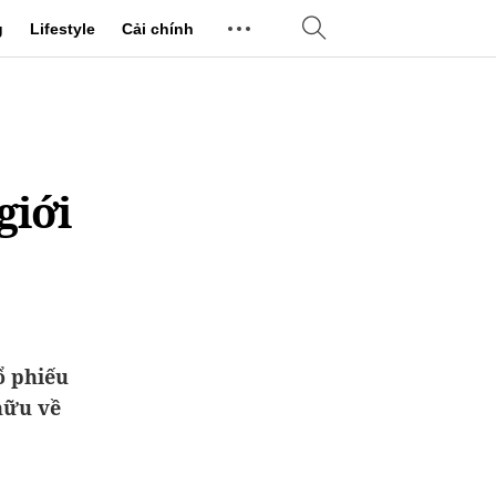
g
Lifestyle
Cải chính
giới
ổ phiếu
hữu về