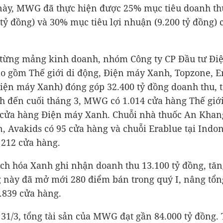
này, MWG đã thực hiện được 25% mục tiêu doanh th
 tỷ đồng
) và 30% mục tiêu lợi nhuận (
9.200 tỷ đồng
)
 từng mảng kinh doanh, nhóm Công ty CP Đầu tư Đi
o gồm Thế giới di động, Điện máy Xanh, Topzone, E
Điện máy Xanh) đóng góp
32.400 tỷ đồng
doanh thu, 
h đến cuối tháng 3, MWG có 1.014 cửa hàng Thế giới
 cửa hàng Điện máy Xanh. Chuỗi nhà thuốc An Khan
, Avakids có 95 cửa hàng và chuỗi Erablue tại Indo
 212 cửa hàng.
ch hóa Xanh ghi nhận doanh thu
13.100 tỷ đồng
, tă
 này đã mở mới 280 điểm bán trong quý I, nâng tổn
.839 cửa hàng.
 31/3, tổng tài sản của MWG đạt gần
84.000 tỷ đồng
.