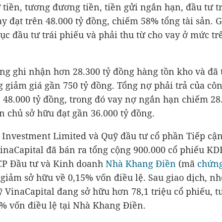
ư tiền, tương đương tiền, tiền gửi ngắn hạn, đầu tư t
ay đạt trên
48.000 tỷ đồng
, chiếm 58% tổng tài sản. Gi
c đầu tư trái phiếu và phải thu từ cho vay ở mức t
g ghi nhận hơn
28.300 tỷ đồng
hàng tồn kho và đã t
g giảm giá gần
750 tỷ đồng
. Tổng nợ phải trả của côn
n
48.000 tỷ đồng
, trong đó vay nợ ngắn hạn chiếm
28
ốn chủ sở hữu đạt gần
36.000 tỷ đồng
.
Investment Limited và Quỹ đầu tư cổ phần Tiếp cận
inaCapital đã bán ra tổng cộng 900.000 cổ phiếu KD
CP Đầu tư và Kinh doanh
Nhà Khang Điền
(mã
chứn
giảm sở hữu về 0,15% vốn điều lệ. Sau giao dịch, n
 VinaCapital đang sở hữu hơn 78,1 triệu cổ phiếu, 
% vốn điều lệ tại Nhà Khang Điền.