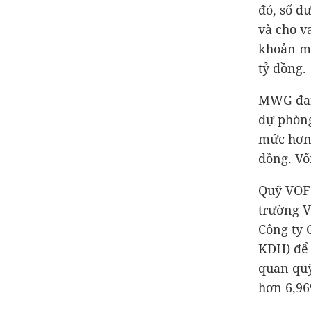
đó, số d
và cho v
khoản mụ
tỷ đồng
.
MWG đan
dự phòn
mức hơ
đồng
. V
Quỹ VOF 
trường V
Công ty 
KDH) để 
quan quỹ
hơn 6,96