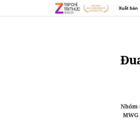
Xuất bản
Đua
Nhóm q
MWG c