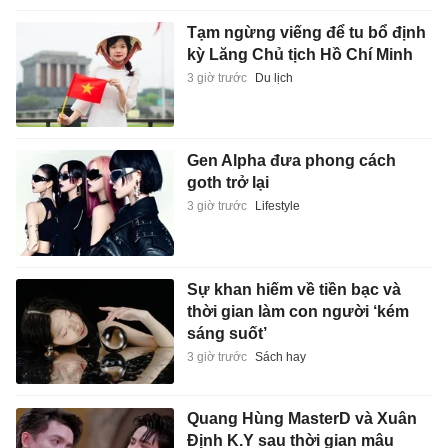
Tạm ngừng viếng để tu bổ định
kỳ Lăng Chủ tịch Hồ Chí Minh
3 giờ trước
Du lịch
Gen Alpha đưa phong cách
goth trở lại
3 giờ trước
Lifestyle
Sự khan hiếm về tiền bạc và
thời gian làm con người ‘kém
sáng suốt’
3 giờ trước
Sách hay
Quang Hùng MasterD và Xuân
Định K.Y sau thời gian mâu