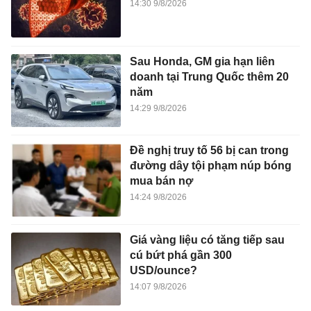
14:30 9/8/2026
Sau Honda, GM gia hạn liên
doanh tại Trung Quốc thêm 20
năm
14:29 9/8/2026
Đề nghị truy tố 56 bị can trong
đường dây tội phạm núp bóng
mua bán nợ
14:24 9/8/2026
Giá vàng liệu có tăng tiếp sau
cú bứt phá gần 300
USD/ounce?
14:07 9/8/2026