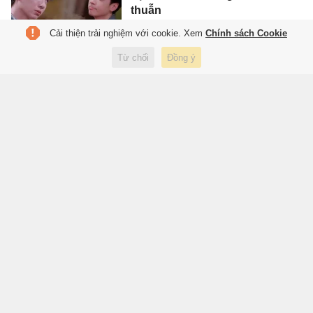
thuẫn
3 giờ trước
Giải trí
Cải thiện trải nghiệm với cookie. Xem
Chính sách Cookie
Từ chối
Đồng ý
Thủ đoạn lôi kéo tham gia 'Hội
Thánh Đức Chúa Trời Mẹ'
3 giờ trước
Pháp luật
Đọc sách trở thành mốt thời
thượng xa xỉ mới
3 giờ trước
Thế giới
Tạp chí điện tử Tri Thức
Cơ quan chủ quản: Hội Xuất bản Việt Nam