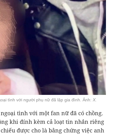
ại tình với người phụ nữ đã lập gia đình. Ảnh:
X.
 ngoại tình với một fan nữ đã có chồng.
ộng khi đính kèm cả loạt tin nhắn riêng
 chiếu được cho là bằng chứng việc anh