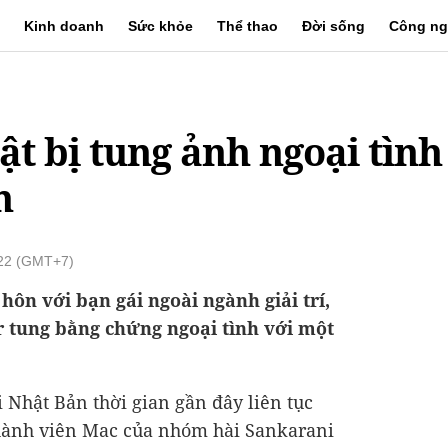
Kinh doanh
Sức khỏe
Thể thao
Đời sống
Công ng
ật bị tung ảnh ngoại tìn
n
:22 (GMT+7)
hôn với bạn gái ngoài ngành giải trí,
 tung bằng chứng ngoại tình với một
i Nhật Bản thời gian gần đây liên tục
thành viên Mac của nhóm hài Sankarani