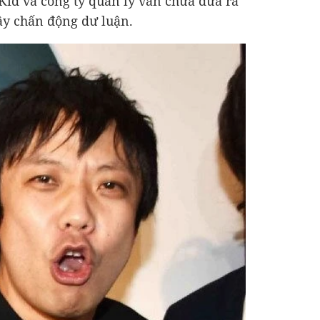
id và công ty quản lý vẫn chưa đưa ra
ây chấn động dư luận.