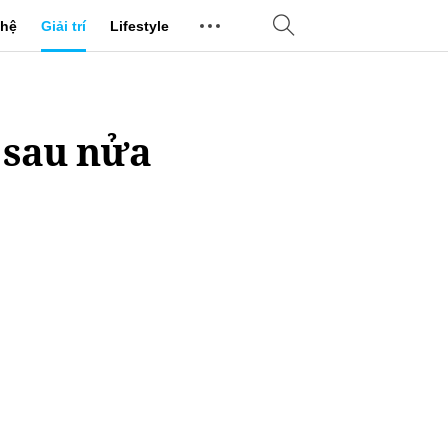
hệ
Giải trí
Lifestyle
h sau nửa