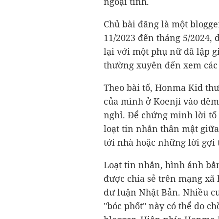
ngoại tình.
Chủ bài đăng là một blogger
11/2023 đến tháng 5/2024, 
lại với một phụ nữ đã lập 
thường xuyên đến xem các 
Theo bài tố, Honma Kid th
của mình ở Koenji vào đêm
nghỉ. Để chứng minh lời tố
loạt tin nhắn thân mật giữ
tới nhà hoặc những lời gợi t
Loạt tin nhắn, hình ảnh b
được chia sẻ trên mạng xã h
dư luận Nhật Bản. Nhiều cư
"bóc phốt" này có thể do c