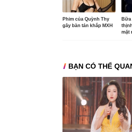
Phim của Quỳnh Thy
Bữa 
gây bàn tán khắp MXH
thịn
mặt 
BẠN CÓ THỂ QUA