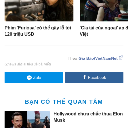
Phim ‘Furiosa’ có thể gây lỗ tới
‘Gia tài của ngoại’ áp 
120 triệu USD
Việt
Gia Bảo/VietNamNet
(Znews đặt lại tiêu đề bài viết)
Zalo
Facebook
BẠN CÓ THỂ QUAN TÂM
Hollywood chưa chắc thua Elon
Musk