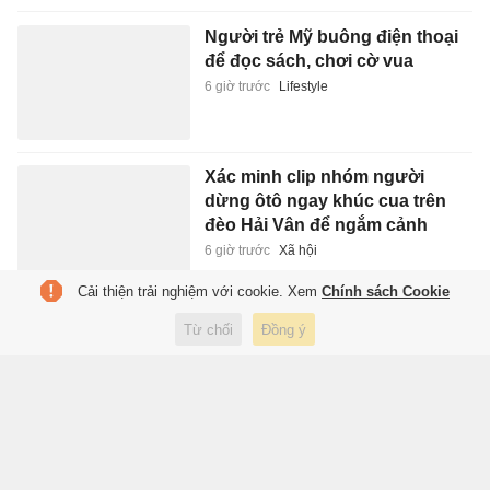
Người trẻ Mỹ buông điện thoại
để đọc sách, chơi cờ vua
6 giờ trước
Lifestyle
Xác minh clip nhóm người
dừng ôtô ngay khúc cua trên
đèo Hải Vân để ngắm cảnh
6 giờ trước
Xã hội
Cải thiện trải nghiệm với cookie. Xem
Chính sách Cookie
Ám ảnh tâm lý mang tên ly hôn
Từ chối
Đồng ý
7 giờ trước
Sách hay
FIFA chia rẽ vì Infantino
7 giờ trước
Thể thao